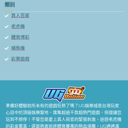
類别
真人百家
老虎機
體育博彩
捕魚機
彩票遊戲
準備好體驗前所未有的遊戲狂熱了嗎？UG娛樂城是台灣玩家
心目中的頂級娛樂聖地，匯集超過千款超熱門遊戲，保證讓您
玩到不想停！不管您是愛上真人荷官的緊張刺激、迷戀老虎機
的彩金驚喜，還是熱衷追逐體育賽事的熱血沸騰，UG通通滿