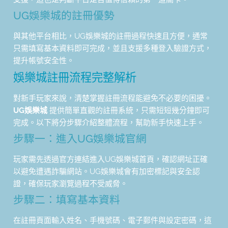
UG娛樂城的註冊優勢
與其他平台相比，UG娛樂城的註冊過程快速且方便，通常
只需填寫基本資料即可完成，並且支援多種登入驗證方式，
提升帳號安全性。
娛樂城註冊流程完整解析
對新手玩家來說，清楚掌握註冊流程能避免不必要的困擾。
UG娛樂城
提供簡單直觀的註冊系統，只需短短幾分鐘即可
完成。以下將分步驟介紹整體流程，幫助新手快速上手。
步驟一：進入UG娛樂城官網
玩家需先透過官方連結進入UG娛樂城首頁，確認網址正確
以避免遭遇詐騙網站。UG娛樂城會有加密標記與安全認
證，確保玩家瀏覽過程不受威脅。
步驟二：填寫基本資料
在註冊頁面輸入姓名、手機號碼、電子郵件與設定密碼，這