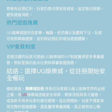
即使有註冊紅利，玩家仍需合理安排資金，設定每日限額，
避免過度消耗。
熱門遊戲推薦
UG娛樂城提供百家樂、輪盤、老虎機以及體育下注，玩家
可依照興趣選擇，並利用註冊紅利增加遊戲體驗。
VIP會員制度
長期活躍的玩家可透過UG娛樂城的VIP制度獲得更多專屬優
惠，例如更高的返水比例與專屬客服服務。
結語：選擇UG娛樂城，從註冊開始安
全暢玩
總結來說，
娛樂城註冊
是每位玩家踏入線上娛樂世界的必經
之路，而
UG
娛樂城憑藉安全保障、簡單流程與多元優惠，
成為新手與老玩家的最佳選擇。從註冊開始，玩家不僅能享
受完整的遊戲體驗，還能獲得專屬獎勵，真正做到安心暢