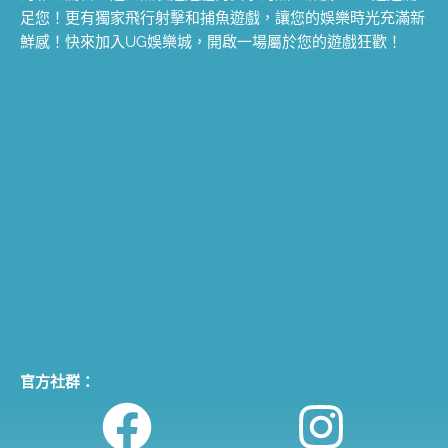
足您！更有獨家飛行射擊和捕魚遊戲，讓您的娛樂時光充滿新
鮮感！快來加入UG娛樂城，開啟一場屬於您的遊戲狂歡！
官方社群：