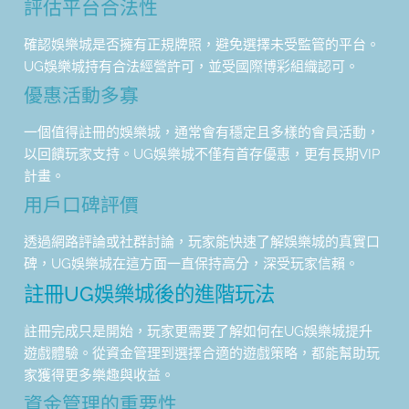
評估平台合法性
確認娛樂城是否擁有正規牌照，避免選擇未受監管的平台。
UG娛樂城持有合法經營許可，並受國際博彩組織認可。
優惠活動多寡
一個值得註冊的娛樂城，通常會有穩定且多樣的會員活動，
以回饋玩家支持。UG娛樂城不僅有首存優惠，更有長期VIP
計畫。
用戶口碑評價
透過網路評論或社群討論，玩家能快速了解娛樂城的真實口
碑，UG娛樂城在這方面一直保持高分，深受玩家信賴。
註冊UG娛樂城後的進階玩法
註冊完成只是開始，玩家更需要了解如何在UG娛樂城提升
遊戲體驗。從資金管理到選擇合適的遊戲策略，都能幫助玩
家獲得更多樂趣與收益。
資金管理的重要性