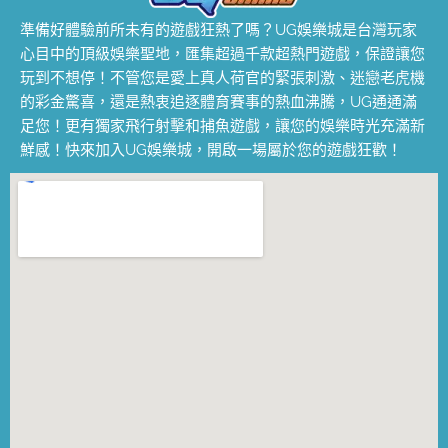
準備好體驗前所未有的遊戲狂熱了嗎？UG娛樂城是台灣玩家
心目中的頂級娛樂聖地，匯集超過千款超熱門遊戲，保證讓您
玩到不想停！不管您是愛上真人荷官的緊張刺激、迷戀老虎機
的彩金驚喜，還是熱衷追逐體育賽事的熱血沸騰，UG通通滿
足您！更有獨家飛行射擊和捕魚遊戲，讓您的娛樂時光充滿新
鮮感！快來加入UG娛樂城，開啟一場屬於您的遊戲狂歡！