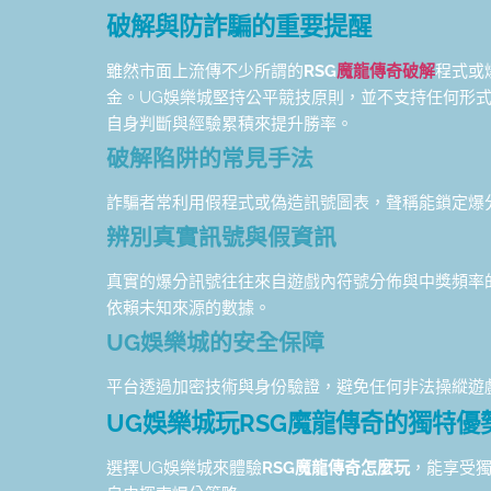
破解與防詐騙的重要提醒
雖然市面上流傳不少所謂的
RSG
魔龍傳奇破解
程式或
金。UG娛樂城堅持公平競技原則，並不支持任何形
自身判斷與經驗累積來提升勝率。
破解陷阱的常見手法
詐騙者常利用假程式或偽造訊號圖表，聲稱能鎖定爆
辨別真實訊號與假資訊
真實的爆分訊號往往來自遊戲內符號分佈與中獎頻率
依賴未知來源的數據。
UG娛樂城的安全保障
平台透過加密技術與身份驗證，避免任何非法操縱遊
UG娛樂城玩RSG魔龍傳奇的獨特優
選擇UG娛樂城來體驗
RSG魔龍傳奇怎麼玩
，能享受