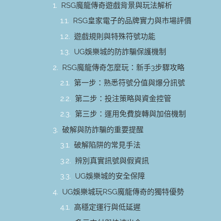
RSG魔龍傳奇遊戲背景與玩法解析
RSG皇家電子的品牌實力與市場評價
遊戲規則與特殊符號功能
UG娛樂城的防詐騙保護機制
RSG魔龍傳奇怎麼玩：新手3步驟攻略
第一步：熟悉符號分值與爆分訊號
第二步：投注策略與資金控管
第三步：運用免費旋轉與加倍機制
破解與防詐騙的重要提醒
破解陷阱的常見手法
辨別真實訊號與假資訊
UG娛樂城的安全保障
UG娛樂城玩RSG魔龍傳奇的獨特優勢
高穩定運行與低延遲