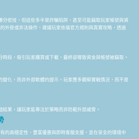
爆分密技，但這些多半是詐騙陷阱，甚至可能竊取玩家帳號與資
式的外掛或非法操作，建議玩家依循官方規則與真實攻略，透過
分時段，吸引玩家購買或下載，最終卻導致資金與帳號被竊取。
的變化，而非外部軟體的提示。玩家應多觀察實戰情況，而不是
戲結果，讓玩家能專注於策略而非防範外部威脅。
勢
獨有的高穩定性、豐富優惠與即時客服支援，並在安全的環境中