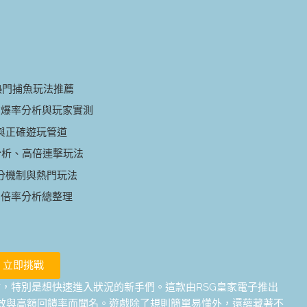
熱門捕魚玩法推薦
、爆率分析與玩家實測
與正確遊玩管道
分析、高倍連擊玩法
爆分機制與熱門玩法
、倍率分析總整理
立即挑戰
，特別是想快速進入狀況的新手們。這款由RSG皇家電子推出
效與高額回饋率而聞名。遊戲除了規則簡單易懂外，還蘊藏著不