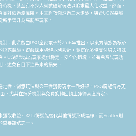
分時機，甚至有不少人嘗試破解玩法以追求最大化收益。然而，
真實評價過濾風險。本文將教你透過三大步驟，結合UG娛樂城
從新手晉升為高勝率玩家。
制。此遊戲由RSG皇家電子於2016年推出，以東方龍族為核心
的拉霸體驗。遊戲採用5轉軸3列設計，並搭配多條支付線與特殊
性。UG娛樂城為玩家提供穩定、安全的環境，並有免費試玩功
則，避免盲目下注帶來的損失。
穩定性、創意玩法與公平性獲得玩家一致好評。RSG魔龍傳奇更
正面，尤其在爆分機制與免費旋轉回饋上獲得高度肯定。
收益。Wild符號能替代其他符號形成連線，而Scatter則
的重要訊號之一。