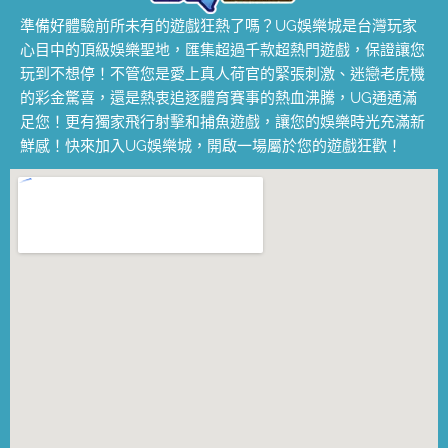
準備好體驗前所未有的遊戲狂熱了嗎？UG娛樂城是台灣玩家
心目中的頂級娛樂聖地，匯集超過千款超熱門遊戲，保證讓您
玩到不想停！不管您是愛上真人荷官的緊張刺激、迷戀老虎機
的彩金驚喜，還是熱衷追逐體育賽事的熱血沸騰，UG通通滿
足您！更有獨家飛行射擊和捕魚遊戲，讓您的娛樂時光充滿新
鮮感！快來加入UG娛樂城，開啟一場屬於您的遊戲狂歡！