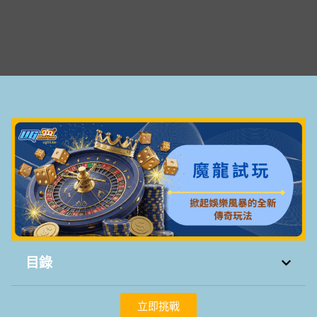
目錄
立即挑戰