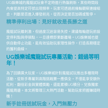
UG娛樂城的魔龍試玩會不定時進行熱盤刷新，某些時間段
內會提高特定符號出現頻率。玩家可透過前幾輪觀察連線組
合，判斷是否進入爆發前兆，從而決定是否加碼或暫停。
精準停利出場：見好就收是長勝之道
魔龍試玩雖刺激，但過度沉迷容易失控。建議每輪遊玩前設
定停利點與停損點，一旦達標即果斷離場。UG娛樂城也提
供自動停止功能，能有效協助玩家理性操作，打造長期穩定
的獲利曲線。
UG娛樂城魔龍試玩專屬活動：錯過等明
年！
為了回饋廣大玩家，UG娛樂城針對魔龍試玩推出多種限時
活動，從新手專屬到高階挑戰賽一應俱全。不僅能享受額外
紅利、翻倍彩金與實體獎勵，還能累積UG積分，兌換獨家
魔龍周邊。本文將整理三大熱門活動，幫助玩家把握賺錢時
機！
新手註冊送試玩金，入門無壓力