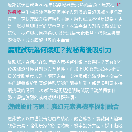
魔龍試玩已成為2025年娛樂城界最火熱的話題，玩家在
UG
娛樂城
中爭相體驗這款充滿神秘與刺激的奇幻遊戲。結合高
爆率、爽快連擊與獨特魔龍主題，魔龍試玩不僅是娛樂，更
是一場視覺與財富的雙重盛宴。本篇將深入剖析魔龍試玩的
玩法、技巧與如何透過UG娛樂城最大化收益，帶你掌握關
鍵優勢，成為魔龍世界的主宰者！
魔龍試玩為何爆紅？揭秘背後吸引力
魔龍試玩為何能在短時間內席捲整個線上娛樂圈？其關鍵在
於遊戲設計極具創意與互動性，再加上UG娛樂城的技術支
援與獎勵制度加乘，讓玩家每一次進場都充滿期待。從高倍
率的轉盤系統到魔龍特殊符號的隨機加乘，都是吸引玩家持
續挑戰的誘因。UG娛樂城更透過限時試玩活動與獨家任
務，營造強烈的成就感與社群熱潮。
遊戲設計巧思：魔幻元素與機率機制融合
魔龍試玩以中世紀奇幻風為核心，融合龍族、寶藏與火焰等
視覺元素，強化玩家的沉浸體驗。機率設計方面，採用階段