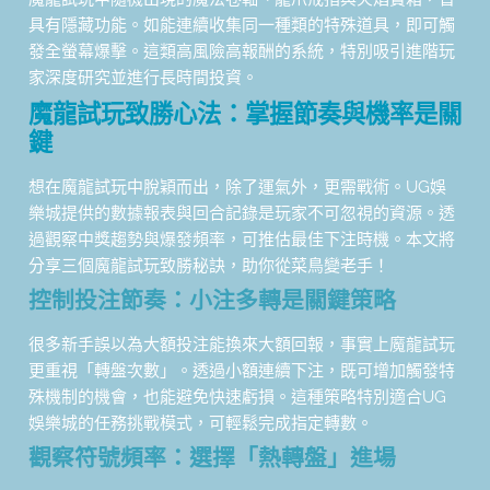
具有隱藏功能。如能連續收集同一種類的特殊道具，即可觸
發全螢幕爆擊。這類高風險高報酬的系統，特別吸引進階玩
家深度研究並進行長時間投資。
魔龍試玩致勝心法：掌握節奏與機率是關
鍵
想在魔龍試玩中脫穎而出，除了運氣外，更需戰術。UG娛
樂城提供的數據報表與回合記錄是玩家不可忽視的資源。透
過觀察中獎趨勢與爆發頻率，可推估最佳下注時機。本文將
分享三個魔龍試玩致勝秘訣，助你從菜鳥變老手！
控制投注節奏：小注多轉是關鍵策略
很多新手誤以為大額投注能換來大額回報，事實上魔龍試玩
更重視「轉盤次數」。透過小額連續下注，既可增加觸發特
殊機制的機會，也能避免快速虧損。這種策略特別適合UG
娛樂城的任務挑戰模式，可輕鬆完成指定轉數。
觀察符號頻率：選擇「熱轉盤」進場