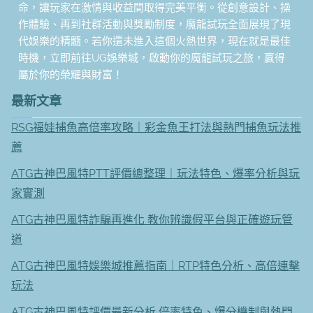
命，讓玩家在激情與收益間取得完美平衡。從創意設計、操
作體驗、再到社群活動與獎勵制度，魔龍試玩全面展現了現
代娛樂的精髓。若你還未進入這個火熱世界，現在就是最佳
時機，立即前往UG娛樂城，啟動你的魔龍試玩之旅，贏得
屬於你的榮耀與財富！
最新文章
RSG福娃捕魚高倍率攻略｜彩金魚王打法與熱門捕魚玩法推
薦
ATG古神巴風特PTT評價總整理｜玩法特色、爆率分析與玩
家實測
ATG古神巴風特詐騙再進化 教你辨識假平台與正確遊玩管
道
ATG古神巴風特娛樂城推薦指南｜RTP特色分析、高倍連擊
玩法
ATG古神巴風特評價最新分析 倍率特色、爆分機制與熱門