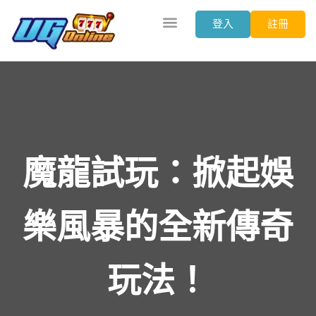
登入
註冊
魔龍試玩：掀起娛
樂風暴的全新傳奇
玩法！