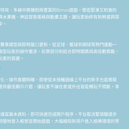
特效、多線中獎機制與豐富的Bonus遊戲，營造緊湊又刺激的
典水果機、神話冒險風格與動畫主題，讓玩家始終有新鮮感與探
中。
樣賽事類型與即時盤口更新。從足球、籃球到網球等熱門運動一
略型玩家的操作需求。彩票部分則結合即時開獎與高倍數獎勵，
玩家的首選。
手
優化，操作直觀明確，即使從未接觸過線上平台的新手也能輕鬆
提供最佳顯示介面，讓玩家不論在家或外出皆能暢玩不間斷，享
需填寫基本資料，即可快速完成開戶程序。平台取消繁瑣驗證步
時隨地登入帳號並開始遊戲，大幅縮短新用戶進入娛樂環境的等