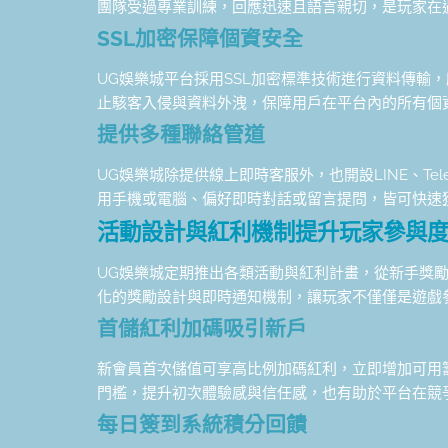
團隊受過專業訓練，回應迅速且語言親切，是玩家在
SSL加密保障個資安全
UG娛樂城平台採用SSL加密標準技術進行資料傳輸
止駭客入侵與資料外洩，保障用戶在平台內的所有個
提供多種聯絡管道
UG娛樂城除提供線上即時客服外，也開設LINE、Te
用手機或電腦、偏好即時對話或留言提問，皆可快速
活動設計與紅利機制提升玩家參與
UG娛樂城定期推出各類活動與紅利計畫，從新手獎
化的獎勵設計與即時通知機制，讓玩家不僅僅是遊戲
首儲紅利加碼吸引新戶
新會員首次儲值可享高比例加碼紅利，立即增加可用
門檻，提升初次體驗感與信任感，也有助於平台在競
每日簽到系統積分回饋