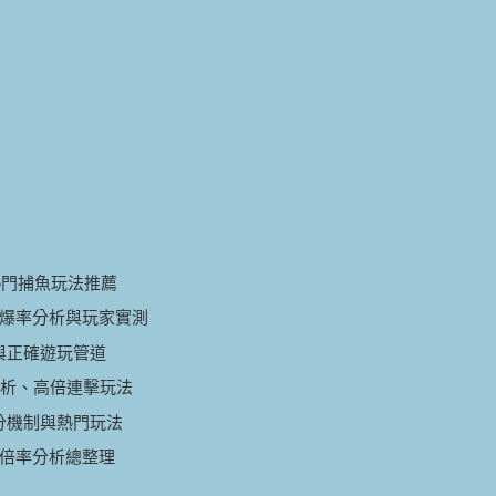
熱門捕魚玩法推薦
、爆率分析與玩家實測
與正確遊玩管道
分析、高倍連擊玩法
分機制與熱門玩法
、倍率分析總整理