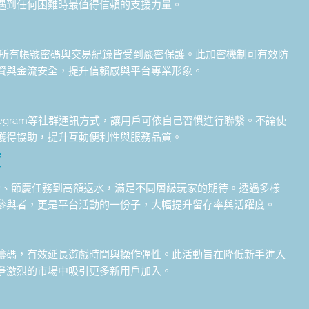
遇到任何困難時最值得信賴的支援力量。
，所有帳號密碼與交易紀錄皆受到嚴密保護。此加密機制可有效防
資與金流安全，提升信賴感與平台專業形象。
legram等社群通訊方式，讓用戶可依自己習慣進行聯繫。不論使
獲得協助，提升互動便利性與服務品質。
度
勵、節慶任務到高額返水，滿足不同層級玩家的期待。透過多樣
參與者，更是平台活動的一份子，大幅提升留存率與活躍度。
籌碼，有效延長遊戲時間與操作彈性。此活動旨在降低新手進入
爭激烈的市場中吸引更多新用戶加入。