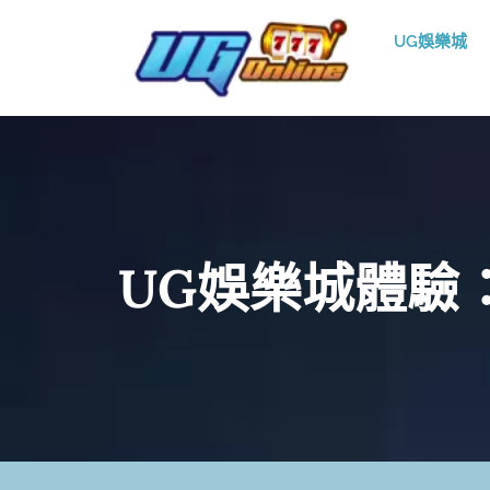
UG娛樂城
UG娛樂城體驗