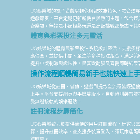
UG娛樂城的電子遊戲以視覺與聲效為特色，融合炫麗
遊戲節奏。平台定期更新新機台與熱門主題，包含經
索樂趣，無論是小額輕鬆玩還是高額挑戰都能盡享其
體育與彩票投注多元靈活
UG娛樂城的體育與彩票投注系統設計靈活，支援多
應俱全，並提供串關、單注等多種投注組合，滿足策
提升中獎刺激與趣味性，是喜歡動腦又喜愛即時結果
操作流程順暢簡易新手也能快速上
UG娛樂城從註冊、儲值、遊戲到提款全流程皆經過
上手。平台支援網頁與手機雙版本，自動偵測裝置並
受無縫接軌的娛樂體驗。
註冊流程步驟簡化
UG娛樂城致力於提供簡便的用戶註冊流程，玩家只
驟，提升註冊效率，並支援多裝置登入，讓玩家能隨
待時間。