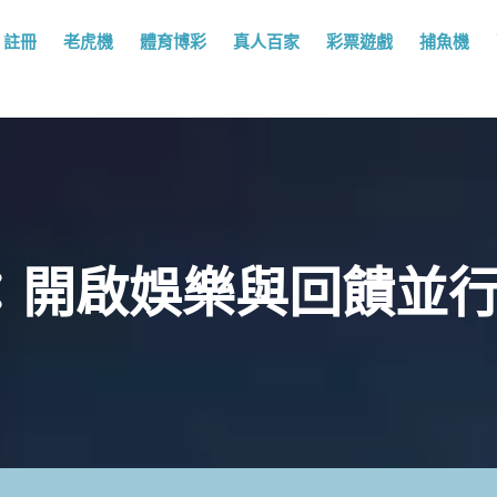
註冊
老虎機
體育博彩
真人百家
彩票遊戲
捕魚機
：開啟娛樂與回饋並