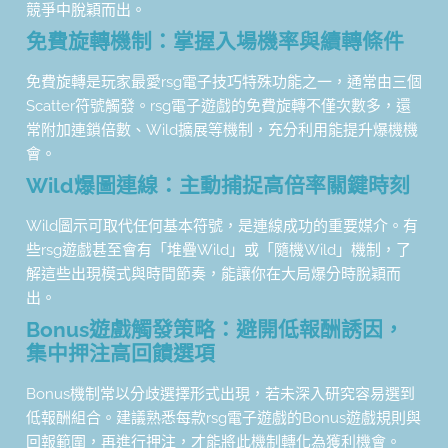
競爭中脫穎而出。
免費旋轉機制：掌握入場機率與續轉條件
免費旋轉是玩家最愛rsg電子技巧特殊功能之一，通常由三個
Scatter符號觸發。rsg電子遊戲的免費旋轉不僅次數多，還
常附加連鎖倍數、Wild擴展等機制，充分利用能提升爆機機
會。
Wild爆圖連線：主動捕捉高倍率關鍵時刻
Wild圖示可取代任何基本符號，是連線成功的重要媒介。有
些rsg遊戲甚至會有「堆疊Wild」或「隨機Wild」機制，了
解這些出現模式與時間節奏，能讓你在大局爆分時脫穎而
出。
Bonus遊戲觸發策略：避開低報酬誘因，
集中押注高回饋選項
Bonus機制常以分歧選擇形式出現，若未深入研究容易選到
低報酬組合。建議熟悉每款rsg電子遊戲的Bonus遊戲規則與
回報範圍，再進行押注，才能將此機制轉化為獲利機會。