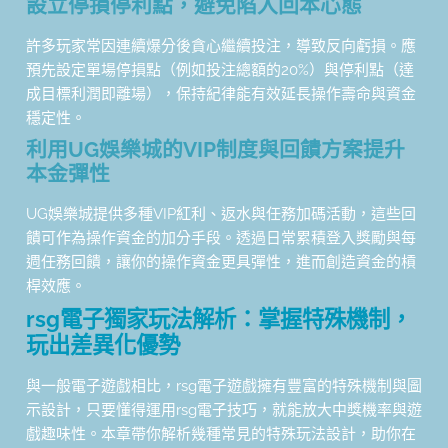
設立停損停利點，避免陷入回本心態
許多玩家常因連續爆分後貪心繼續投注，導致反向虧損。應
預先設定單場停損點（例如投注總額的20%）與停利點（達
成目標利潤即離場），保持紀律能有效延長操作壽命與資金
穩定性。
利用UG娛樂城的VIP制度與回饋方案提升
本金彈性
UG娛樂城提供多種VIP紅利、返水與任務加碼活動，這些回
饋可作為操作資金的加分手段。透過日常累積登入獎勵與每
週任務回饋，讓你的操作資金更具彈性，進而創造資金的槓
桿效應。
rsg電子獨家玩法解析：掌握特殊機制，
玩出差異化優勢
與一般電子遊戲相比，rsg電子遊戲擁有豐富的特殊機制與圖
示設計，只要懂得運用rsg電子技巧，就能放大中獎機率與遊
戲趣味性。本章帶你解析幾種常見的特殊玩法設計，助你在