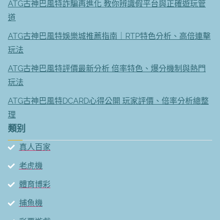
ATG古神巴風特詐騙再進化 教你辨識假平台與正確遊玩管
道
ATG古神巴風特娛樂城推薦指南｜RTP特色分析、高倍連擊
玩法
ATG古神巴風特評價最新分析 倍率特色、爆分機制與熱門
玩法
ATG古神巴風特DCARD心得公開 玩家評價、倍率分析總整
理
類别
真人百家
老虎機
體育博彩
捕魚機