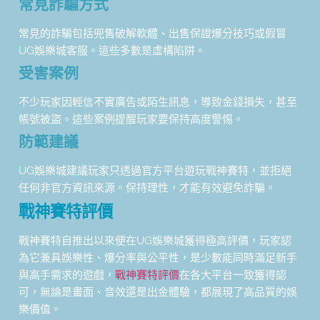
常見詐騙方式
常見的詐騙包括兜售破解軟體、出售保證爆分技巧或假冒
UG娛樂城客服。這些多數是虛構陷阱。
受害案例
不少玩家因輕信不實廣告或陌生訊息，導致金錢損失，甚至
帳號被盜。這些案例提醒玩家要保持高度警惕。
防範建議
UG娛樂城建議玩家只透過官方平台遊玩戰神賽特，並拒絕
任何非官方資訊來源。保持理性，才能有效避免詐騙。
戰神賽特評價
戰神賽特自推出以來便在UG娛樂城獲得極高評價，玩家認
為它兼具娛樂性、爆分率與公平性，是少數能同時滿足新手
與高手需求的遊戲，
戰神賽特評價
在各大平台一致獲得認
可，無論是畫面、音效還是出金體驗，都展現了高品質的娛
樂價值。