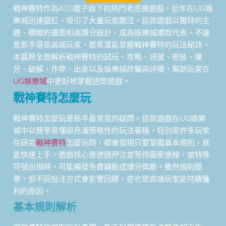
戰神賽特作為ATG電子旗下的熱門老虎機遊戲，近年在UG娛
樂城迅速竄紅，吸引了大量玩家關注。這款遊戲以獨特的主
題、精緻的畫面和高爆分設計，成為娛樂城爆款代表。不論
是新手還是高端玩家，都希望能掌握戰神賽特的玩法秘訣。
本篇將全面解析戰神賽特的試玩、攻略、訊號、密技、爆
分、破解、作弊、出金以及娛樂城詐騙與評價，幫助玩家在
UG娛樂城
中更好地掌握這款遊戲。
戰神賽特怎麼玩
戰神賽特怎麼玩是新手最常見的疑問。這款遊戲在UG娛樂
城中以簡單易懂卻充滿策略性的玩法著稱，特別是許多玩家
在研究
戰神賽特
怎麼玩時，都會發現只要掌握基本規則，就
能快速上手。遊戲核心是透過押注並等待圖案連線，當特殊
符號出現時，可能觸發免費轉動或爆分獎勵。雖然規則簡
單，但不同投注方式會影響回饋，這也是高端玩家能持續獲
利的原因。
基本規則解析