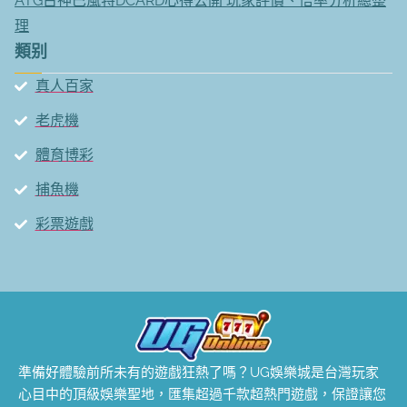
ATG古神巴風特DCARD心得公開 玩家評價、倍率分析總整
理
類别
真人百家
老虎機
體育博彩
捕魚機
彩票遊戲
準備好體驗前所未有的遊戲狂熱了嗎？UG娛樂城是台灣玩家
心目中的頂級娛樂聖地，匯集超過千款超熱門遊戲，保證讓您