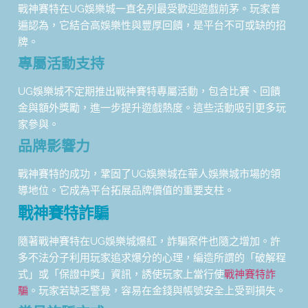
戰神賽特在UG娛樂城一直名列最受歡迎遊戲前茅。玩家普
遍認為，它結合高娛樂性與豐厚回饋，是平台不可或缺的招
牌。
專屬活動支持
UG娛樂城不定期推出戰神賽特專屬活動，包含比賽、回饋
金與額外獎勵，進一步提升遊戲熱度。這些活動吸引更多玩
家參與。
品牌影響力
戰神賽特的成功，鞏固了UG娛樂城在華人娛樂城市場的領
導地位。它成為平台拓展品牌價值的重要支柱。
戰神賽特詐騙
隨著戰神賽特在UG娛樂城爆紅，詐騙案件也隨之增加。許
多不法分子利用玩家追求爆分的心理，編造所謂的「破解程
式」或「保證中獎」資訊，誘使玩家上當行使
戰神賽特詐
騙
。玩家若缺乏警覺，容易在金錢與帳號安全上受到損失。