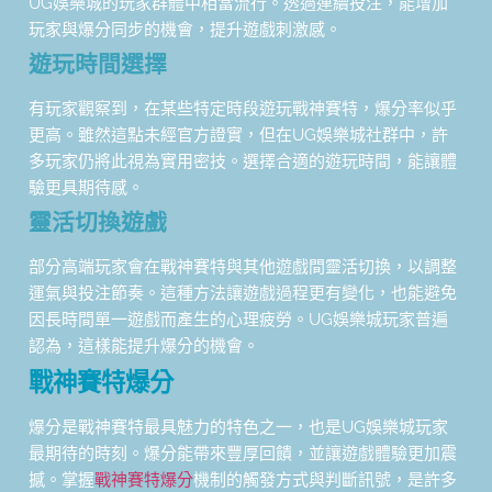
UG娛樂城的玩家群體中相當流行。透過連續投注，能增加
玩家與爆分同步的機會，提升遊戲刺激感。
遊玩時間選擇
有玩家觀察到，在某些特定時段遊玩戰神賽特，爆分率似乎
更高。雖然這點未經官方證實，但在UG娛樂城社群中，許
多玩家仍將此視為實用密技。選擇合適的遊玩時間，能讓體
驗更具期待感。
靈活切換遊戲
部分高端玩家會在戰神賽特與其他遊戲間靈活切換，以調整
運氣與投注節奏。這種方法讓遊戲過程更有變化，也能避免
因長時間單一遊戲而產生的心理疲勞。UG娛樂城玩家普遍
認為，這樣能提升爆分的機會。
戰神賽特爆分
爆分是戰神賽特最具魅力的特色之一，也是UG娛樂城玩家
最期待的時刻。爆分能帶來豐厚回饋，並讓遊戲體驗更加震
撼。掌握
戰神賽特爆分
機制的觸發方式與判斷訊號，是許多