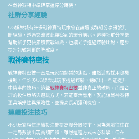
在戰神賽特中準確掌握爆分時機。
社群分享經驗
UG娛樂城有許多戰神賽特玩家會在論壇或群組分享訊號判
斷經驗，透過交流彼此觀察到的爆分前兆。這種社群分享能
幫助新手更快累積實戰知識，也讓老手透過經驗比對，逐步
提升訊號判斷的準確度。
戰神賽特密技
戰神賽特密技一直是玩家間熱議的焦點。雖然遊戲採用隨機
機制，但許多UG娛樂城玩家透過經驗，總結出一些能提升
中獎率的技巧。這些
戰神賽特密技
並非真正的破解，而是合
理的投注策略與遊玩方式。若能靈活應用，就能讓戰神賽特
更具娛樂性與策略性，並提高長期獲利機會。
連續投注技巧
不少玩家相信連續投注能提高爆分觸發率，因為遊戲往往在
一定局數後出現高額回饋。雖然這種方式未必科學，但在