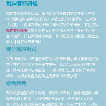
戰神賽特訊號
戰神賽特訊號是玩家用來判斷爆分時機的重要依據。許多
UG娛樂城的老手玩家認為，遊戲在爆分前會釋放一些特定
「前兆」，例如頻繁的小額回饋或特殊符號出現。掌握這些
戰神賽特訊號
能讓玩家在最佳時刻加大押注，提升獲利機
會。然而，訊號僅是輔助判斷，仍需搭配長期觀察與資金規
劃，才能有效降低風險。
爆分前的徵兆
在戰神賽特中，若遊戲短時間內頻繁出現小獎或觸發特殊符
號，往往代表爆分機率正在提升。此時若玩家適度增加押
注，將可能獲得更高回饋。UG娛樂城的玩家普遍分享這類
經驗，並認為掌握徵兆是提高勝率的重要技巧。
避免誤判
雖然訊號能幫助玩家判斷，但若缺乏經驗，容易將隨機中獎
誤認為爆分前兆。UG娛樂城提醒玩家，避免盲目追隨直
覺，應結合實際數據與長期遊戲觀察。唯有理性分析，才能