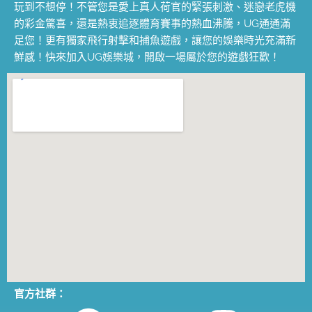
玩到不想停！不管您是愛上真人荷官的緊張刺激、迷戀老虎機
的彩金驚喜，還是熱衷追逐體育賽事的熱血沸騰，UG通通滿
足您！更有獨家飛行射擊和捕魚遊戲，讓您的娛樂時光充滿新
鮮感！快來加入UG娛樂城，開啟一場屬於您的遊戲狂歡！
官方社群：