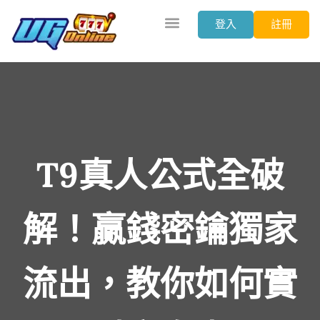
登入
註冊
T9真人公式全破
解！贏錢密鑰獨家
流出，教你如何實