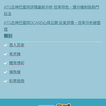
ATG古神巴風特評價最新分析 倍率特色、爆分機制與熱門
玩法
ATG古神巴風特DCARD心得公開 玩家評價、倍率分析總整
理
類别
真人百家
老虎機
體育博彩
捕魚機
彩票遊戲