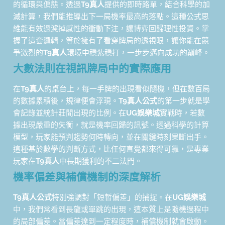
的循環與偏態。透過
T9真人
提供的即時路單，結合科學的加
減計算，我們能推導出下一局機率最高的落點。這種公式思
維能有效過濾掉感性的衝動下注，讓博弈回歸理性投資。掌
握了這套邏輯，等於擁有了看穿牌局的透視眼，讓你能在競
爭激烈的
T9真人
環境中穩紮穩打，一步步邁向成功的巔峰。
大數法則在視訊牌局中的實際應用
在
T9真人
的桌台上，每一手牌的出現看似隨機，但在數百局
的數據累積後，規律便會浮現。
T9真人公式
的第一步就是學
會記錄並統計莊閒出現的比例。在
UG娛樂城
實戰時，若數
據出現嚴重的失衡，就是機率回歸的訊號。透過科學的計算
模型，玩家能預判趨勢何時轉向，並在關鍵時刻果斷出手。
這種基於數學的判斷方式，比任何直覺都來得可靠，是專業
玩家在
T9真人
中長期獲利的不二法門。
機率偏差與補償機制的深度解析
T9真人公式
特別強調對「短暫偏差」的捕捉。在
UG娛樂城
中，我們常看到長龍或單跳的出現，這本質上是隨機過程中
的局部偏差。當偏差達到一定程度時，補償機制就會啟動。