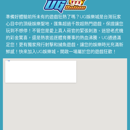
準備好體驗前所未有的遊戲狂熱了嗎？UG娛樂城是台灣玩家
心目中的頂級娛樂聖地，匯集超過千款超熱門遊戲，保證讓您
玩到不想停！不管您是愛上真人荷官的緊張刺激、迷戀老虎機
的彩金驚喜，還是熱衷追逐體育賽事的熱血沸騰，UG通通滿
足您！更有獨家飛行射擊和捕魚遊戲，讓您的娛樂時光充滿新
鮮感！快來加入UG娛樂城，開啟一場屬於您的遊戲狂歡！