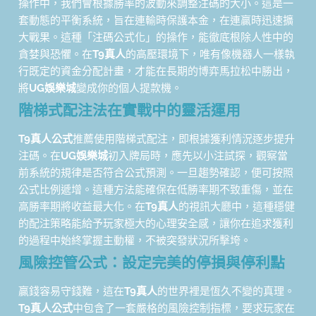
操作中，我們會根據勝率的波動來調整注碼的大小。這是一
套動態的平衡系統，旨在連輸時保護本金，在連贏時迅速擴
大戰果。這種「注碼公式化」的操作，能徹底根除人性中的
貪婪與恐懼。在
T9真人
的高壓環境下，唯有像機器人一樣執
行既定的資金分配計畫，才能在長期的博弈馬拉松中勝出，
將
UG娛樂城
變成你的個人提款機。
階梯式配注法在實戰中的靈活運用
T9真人公式
推薦使用階梯式配注，即根據獲利情況逐步提升
注碼。在
UG娛樂城
初入牌局時，應先以小注試探，觀察當
前系統的規律是否符合公式預測。一旦趨勢確認，便可按照
公式比例遞增。這種方法能確保在低勝率期不致重傷，並在
高勝率期將收益最大化。在
T9真人
的視訊大廳中，這種穩健
的配注策略能給予玩家極大的心理安全感，讓你在追求獲利
的過程中始終掌握主動權，不被突發狀況所擊垮。
風險控管公式：設定完美的停損與停利點
贏錢容易守錢難，這在
T9真人
的世界裡是恆久不變的真理。
T9真人公式
中包含了一套嚴格的風險控制指標，要求玩家在