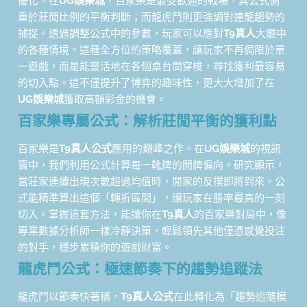
優化。在
UG娛樂城
，百家樂是最受歡迎的戰場，其公式側
重於莊閒比例的平衡判斷；而龍虎鬥則更強調對連龍趨勢的
捕捉。透過調整公式中的參數，玩家可以應對
T9真人
大廳中
的各種情境。這種全方位的策略覆蓋，讓玩家不再侷限於單
一遊戲，而是能靈活地在各個桌台間穿梭，尋找獲利最容易
的切入點。這不僅提升了博弈的趣味性，更大大增加了在
UG娛樂城
獲取高額彩金的機會。
百家樂專屬公式：解析莊閒平衡的獲利點
百家樂是
T9真人公式
應用的巔峰之作。在
UG娛樂城
的視訊
窗中，我們利用公式計算每一靴牌的開牌偏向。研究顯示，
當莊家連續出現次數超過均值時，閒家的反撲即將到來。公
式能精準算出這個「轉折區間」，讓玩家在勝率最高的一刻
切入。掌握這套方法，能讓你在
T9真人
的百家樂對局中，像
專業數據分析師一樣冷靜決策，輕鬆領先其他僅憑感覺投注
的對手，穩步累積你的遊戲財富。
龍虎鬥公式：極速節奏下的趨勢追蹤法
龍虎鬥以節奏快著稱，
T9真人公式
在此轉化為「趨勢追隨模