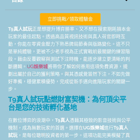
立即挑戰/領取體驗金
T9真人試玩
正是想提升博弈勝率、又不想在摸索期耗損本金
玩家的最佳起點。透過高品質視訊技術與真人荷官即時互
動，你能在零資金壓力下熟悉牌局節奏與版路變化。這不只
是單純體驗，更被不少老手視為正式實戰前最關鍵的練習階
段。藉由反覆觀察與測試下注時機，能逐步建立更清晰的判
斷邏輯。
UG娛樂城
將帶你了解如何善用這項免費資源，規
劃出屬於自己的獲利策略。與其憑感覺冒然下注，不如先做
好準備，穩健累積優勢，完成從新手邁向進階玩家的關鍵一
步。
T9真人試玩點燃財富契機：為何頂尖平
台是您的技術孵化基地
在數位博弈的浪潮中，
T9真人
憑藉其極致的影音技術與公平
機制，成為無數玩家的首選。選擇在
UG娛樂城
進行
T9真人
試玩
，是每位聰明投資者的第一步。這項功能完美模擬了真