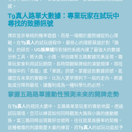
感。
T9真人路單大數據：專業玩家在試玩中
尋找的致勝訊號
博弈並非單純的機率遊戲，而是一場關於趨勢捕捉的心理
戰。在
T9真人
的試玩過程中，最核心的環節莫過於對「路
單」的研究。
UG娛樂城
所對接的系統內建了最強大的數據
分析工具，將大路、小路、曱甴路等五路數據完美呈現。職
業玩家會利用試玩期間，長時間觀察牌組的演變規律，尋找
傳說中的「長龍」或「單跳」訊號。掌握這些數據訊號，能
讓您在未來的實戰中，比別人更早預判下一局的走向，將運
氣成分降到最低，讓獲利成為一種科學化的必然。
掌握五路路單連動性預測未來的開牌走勢
在
T9真人
的視訊大廳中，五路路單是玩家的導航地圖。透過
試玩環境，您可以練習如何同時觀測大路與小路的連動關
係。當三路同時出現看好信號時，往往就是高勝率的契機。
這種複雜的判讀需要大量的練習，而
T9真人
的試玩功能給予