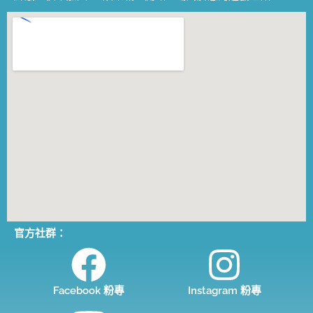
官方社群：
Facebook 粉專
Instagram 粉專