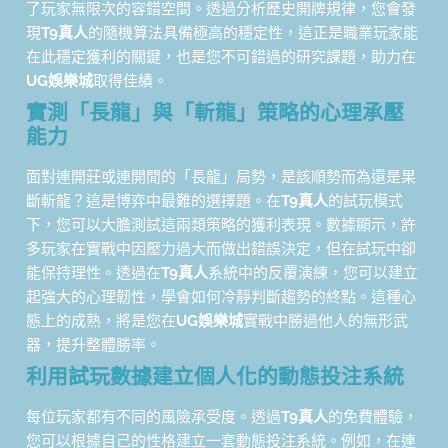
了玩家無限次的容錯空間。透過分析歷史開牌規律，您會發
現
T9真人
的隨機算法具備極高的穩定性，這正是職業玩家能
在此穩定獲利的關鍵，也是您不可錯過的研究課題，助力在
UG娛樂城
取得佳績。
實測「長龍」與「斬龍」策略的心理承壓
能力
面對連開莊或連開閒的「長龍」局勢，是該順勢而為還是果
斷斬龍？這是博弈中最難的選擇題。在
T9真人
的試玩模式
下，您可以大膽測試這兩類策略的獲利表現。數據顯示，許
多玩家在實戰中因壓力過大而做出錯誤決定，但在試玩中卻
能保持理性。透過在
T9真人
系統中的反覆演練，您可以建立
起強大的心理韌性，學會如何冷靜判斷趨勢的終點。這種心
態上的成熟，將是您在
UG娛樂城
實戰中勝過他人的無形武
器，提升整體勝率。
利用試玩數據建立個人化的動態投注系統
每位玩家都有不同的風險承受度。透過
T9真人
的免費體驗，
您可以根據自己的性格建立一套動態投注系統。例如，在連