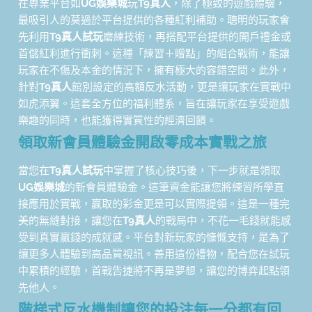
在專業平台如
UG娛樂城
玩
T9真人
，除了極致的遊戲體驗，
最吸引人的莫過於平台提供的各種紅利補助。聰明的玩家會
先利用
T9真人試玩
磨練技術，再搭配平台提供的開戶禮金或
首儲紅利進行衝刺。這種「練習＋贈點」的組合戰術，能讓
玩家在不傷及本金的情況下，擁有極大的容錯空間。此外，
針對
T9真人
館別設定的高額反水活動，更是讓玩家在實戰中
如虎添翼。這套全方位的福利體系，旨在讓玩家在享受遊戲
樂趣的同時，也能獲得實質性的經濟回饋。
領取新會員體驗金開啟零成本實戰之旅
當您在
T9真人試玩
中掌握了核心技巧後，下一步就是領取
UG娛樂城
的新會員體驗金。這筆資金能讓您將練習所學直
接應用於實戰，贏取的彩金更是可以實際提領。這是一種完
美的無縫對接，讓您在
T9真人
的戰局中，不花一毛錢就能感
受到真實贏錢的成就感。平台對新玩家的慷慨支持，是為了
讓更多人體驗到高品質視訊。善用這份禮物，配合您在試玩
中累積的經驗，首戰告捷將不再是夢想，讓您的博弈起點領
先他人。
階梯式反水機制讓您的投注每一分都有回