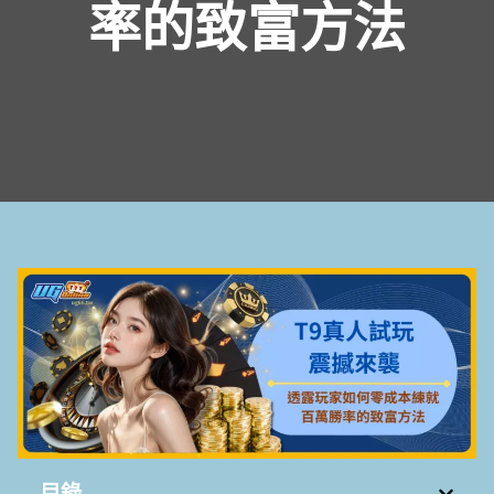
率的致富方法
目錄