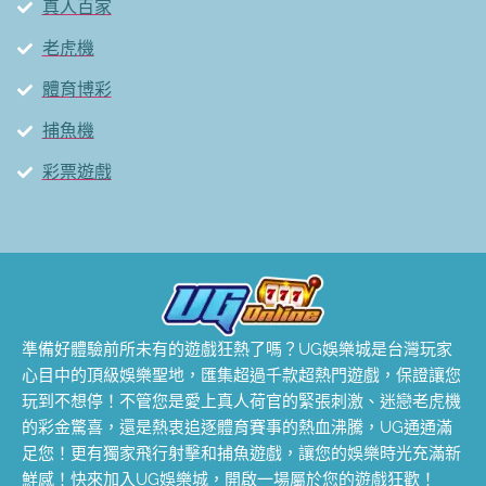
真人百家
老虎機
體育博彩
捕魚機
彩票遊戲
準備好體驗前所未有的遊戲狂熱了嗎？UG娛樂城是台灣玩家
心目中的頂級娛樂聖地，匯集超過千款超熱門遊戲，保證讓您
玩到不想停！不管您是愛上真人荷官的緊張刺激、迷戀老虎機
的彩金驚喜，還是熱衷追逐體育賽事的熱血沸騰，UG通通滿
足您！更有獨家飛行射擊和捕魚遊戲，讓您的娛樂時光充滿新
鮮感！快來加入UG娛樂城，開啟一場屬於您的遊戲狂歡！