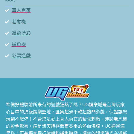
真人百家
老虎機
體育博彩
捕魚機
彩票遊戲
準備好體驗前所未有的遊戲狂熱了嗎？UG娛樂城是台灣玩家
心目中的頂級娛樂聖地，匯集超過千款超熱門遊戲，保證讓您
玩到不想停！不管您是愛上真人荷官的緊張刺激、迷戀老虎機
的彩金驚喜，還是熱衷追逐體育賽事的熱血沸騰，UG通通滿
足您！更有獨家飛行射擊和捕魚遊戲，讓您的娛樂時光充滿新