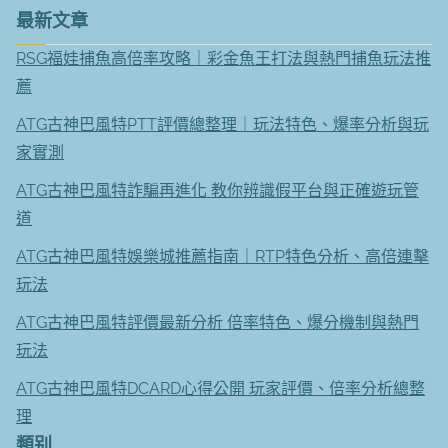
最新文章
RSG福娃捕魚高倍率攻略｜彩金魚王打法與熱門捕魚玩法推
薦
ATG古神巴風特PTT評價總整理｜玩法特色、爆率分析與玩
家實測
ATG古神巴風特詐騙再進化 教你辨識假平台與正確遊玩管
道
ATG古神巴風特娛樂城推薦指南｜RTP特色分析、高倍連擊
玩法
ATG古神巴風特評價最新分析 倍率特色、爆分機制與熱門
玩法
ATG古神巴風特DCARD心得公開 玩家評價、倍率分析總整
理
類别