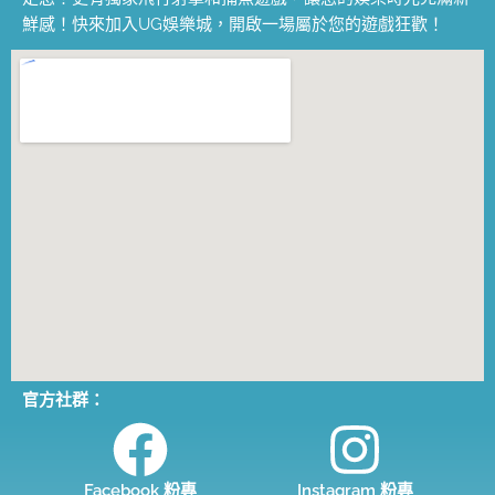
鮮感！快來加入UG娛樂城，開啟一場屬於您的遊戲狂歡！
官方社群：
Facebook 粉專
Instagram 粉專