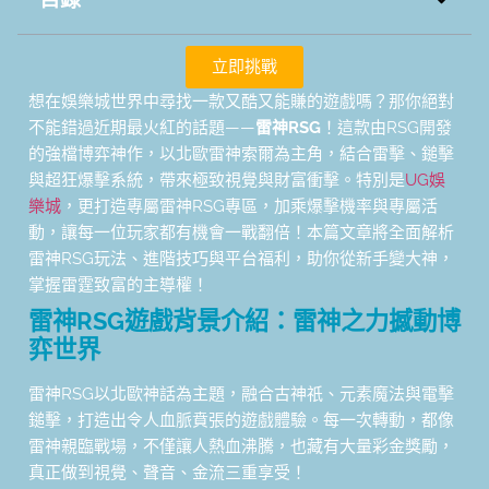
立即挑戰
想在娛樂城世界中尋找一款又酷又能賺的遊戲嗎？那你絕對
不能錯過近期最火紅的話題——
雷神RSG
！這款由RSG開發
的強檔博弈神作，以北歐雷神索爾為主角，結合雷擊、鎚擊
與超狂爆擊系統，帶來極致視覺與財富衝擊。特別是
UG娛
樂城
，更打造專屬雷神RSG專區，加乘爆擊機率與專屬活
動，讓每一位玩家都有機會一戰翻倍！本篇文章將全面解析
雷神RSG玩法、進階技巧與平台福利，助你從新手變大神，
掌握雷霆致富的主導權！
雷神RSG遊戲背景介紹：雷神之力撼動博
弈世界
雷神RSG以北歐神話為主題，融合古神祇、元素魔法與電擊
鎚擊，打造出令人血脈賁張的遊戲體驗。每一次轉動，都像
雷神親臨戰場，不僅讓人熱血沸騰，也藏有大量彩金獎勵，
真正做到視覺、聲音、金流三重享受！