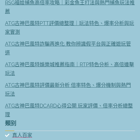
RSG福娃捕魚高倍率攻略｜彩金魚王打法與熱門捕魚玩法推
薦
ATG古神巴風特PTT評價總整理｜玩法特色、爆率分析與玩
家實測
ATG古神巴風特詐騙再進化 教你辨識假平台與正確遊玩管
道
ATG古神巴風特娛樂城推薦指南｜RTP特色分析、高倍連擊
玩法
ATG古神巴風特評價最新分析 倍率特色、爆分機制與熱門
玩法
ATG古神巴風特DCARD心得公開 玩家評價、倍率分析總整
理
類别
真人百家