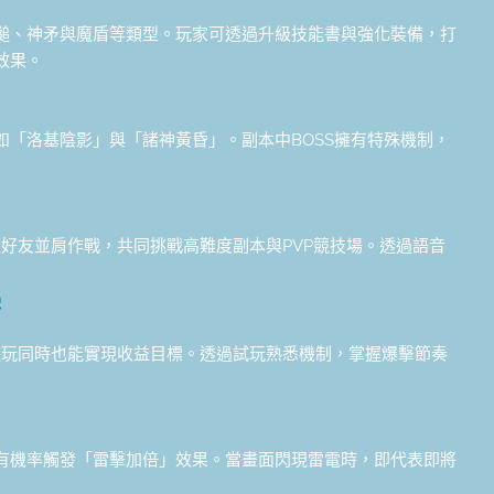
槌、神矛與魔盾等類型。玩家可透過升級技能書與強化裝備，打
效果。
「洛基陰影」與「諸神黃昏」。副本中BOSS擁有特殊機制，
好友並肩作戰，共同挑戰高難度副本與PVP競技場。透過語音
密
遊玩同時也能實現收益目標。透過試玩熟悉機制，掌握爆擊節奏
有機率觸發「雷擊加倍」效果。當畫面閃現雷電時，即代表即將