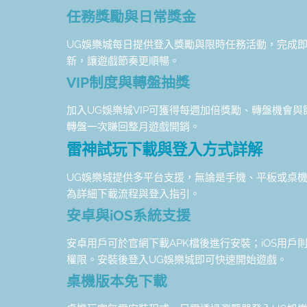
任務獎勵與日常獎金
UG娛樂城每日提供登入獎勵與限時任務活動，完成即
新，讓遊戲節奏更順暢。
VIP制度與轉盤抽獎
加入UG娛樂城VIP可獲得每週加倍獎勵、轉盤機會
轉盤一次賺回整月遊戲開銷。
雷神試玩下載與登入方式詳解
UG娛樂城提供多平台支援，無論是手機、平板或桌
為詳細下載流程與登入指引。
安卓與iOS系統支援
安卓用戶可於官網下載APK檔後進行安裝；iOS用戶則
權限。安裝後登入UG娛樂城即可快速開始遊戲。
桌機版本免下載