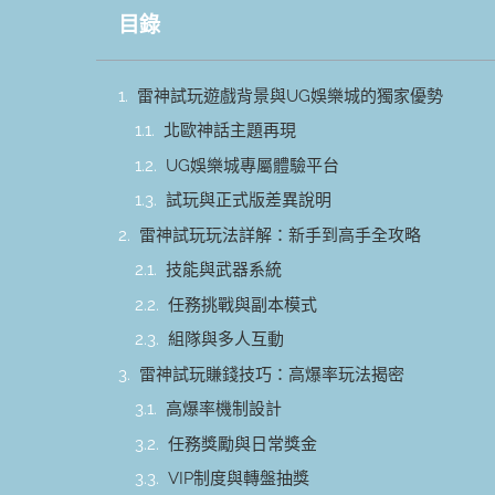
目錄
雷神試玩遊戲背景與UG娛樂城的獨家優勢
北歐神話主題再現
UG娛樂城專屬體驗平台
試玩與正式版差異說明
雷神試玩玩法詳解：新手到高手全攻略
技能與武器系統
任務挑戰與副本模式
組隊與多人互動
雷神試玩賺錢技巧：高爆率玩法揭密
高爆率機制設計
任務獎勵與日常獎金
VIP制度與轉盤抽獎