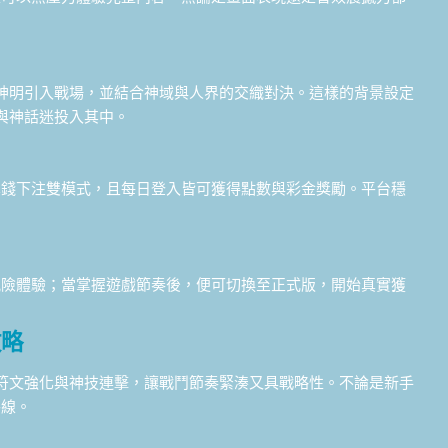
神明引入戰場，並結合神域與人界的交織對決。這樣的背景設定
與神話迷投入其中。
真錢下注雙模式，且每日登入皆可獲得點數與彩金獎勵。平台穩
風險體驗；當掌握遊戲節奏後，便可切換至正式版，開始真實獲
攻略
符文強化與神技連擊，讓戰鬥節奏緊湊又具戰略性。不論是新手
路線。