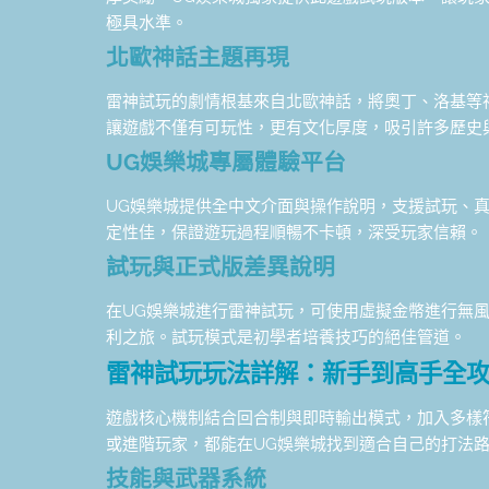
極具水準。
北歐神話主題再現
雷神試玩的劇情根基來自北歐神話，將奧丁、洛基等
讓遊戲不僅有可玩性，更有文化厚度，吸引許多歷史
UG娛樂城專屬體驗平台
UG娛樂城提供全中文介面與操作說明，支援試玩、
定性佳，保證遊玩過程順暢不卡頓，深受玩家信賴。
試玩與正式版差異說明
在UG娛樂城進行雷神試玩，可使用虛擬金幣進行無
利之旅。試玩模式是初學者培養技巧的絕佳管道。
雷神試玩玩法詳解：新手到高手全
遊戲核心機制結合回合制與即時輸出模式，加入多樣
或進階玩家，都能在UG娛樂城找到適合自己的打法
技能與武器系統