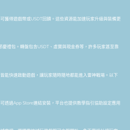
可獲得遊戲幣或USDT回饋。這些資源能加速玩家升級與裝備更
與節慶禮包。轉盤包含USDT、虛寶與現金券等，許多玩家甚至靠
機皆能快速啟動遊戲，讓玩家隨時隨地都能進入雷神戰場。以下
可透過App Store連結安裝，平台也提供教學指引協助設定應用