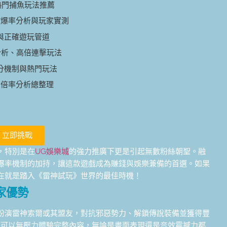
熱門捕魚玩法推薦
、爆率分析與玩家實測
與正確遊玩管道
分析、高倍連擊玩法
爆分機制與熱門玩法
、倍率分析總整理
立即挑戰
，特別是在
UG娛樂城
的強力推廣下更是引起無數粉絲朝聖。融
爆率機制的加持，讓這款遊戲成為賺錢與娛樂兼備的首選。如果
在就是踏入《雷神試玩》世界的最佳時機！
家優勢
扮演雷神索爾或其盟友，對抗邪惡勢力、解鎖傳說裝備並獲得豐
家可以無壓力體驗完整內容，無論是畫面表現還是音效震撼力都