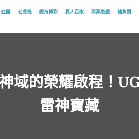
註冊
老虎機
體育博彩
真人百家
彩票遊戲
捕魚機
神域的榮耀啟程！U
雷神寶藏