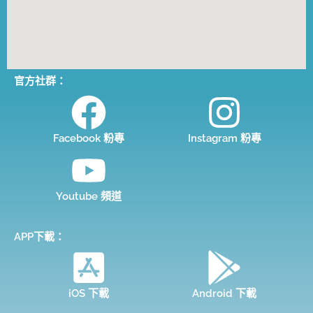
官方社群：
Facebook 粉專
Instagram 粉專
Youtube 頻道
APP下載：
iOS 下載
Android 下載