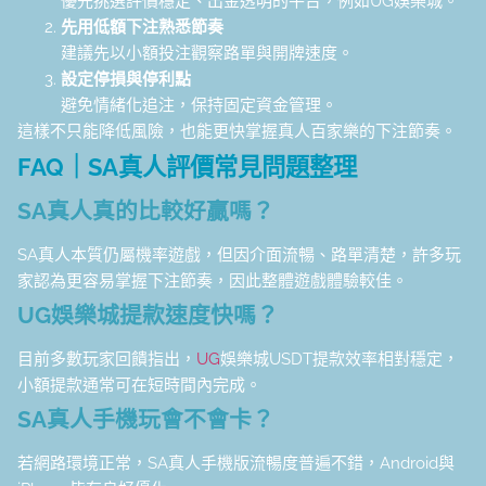
優先挑選評價穩定、出金透明的平台，例如UG娛樂城。
先用低額下注熟悉節奏
建議先以小額投注觀察路單與開牌速度。
設定停損與停利點
避免情緒化追注，保持固定資金管理。
這樣不只能降低風險，也能更快掌握真人百家樂的下注節奏。
FAQ｜SA真人評價常見問題整理
SA真人真的比較好贏嗎？
SA真人本質仍屬機率遊戲，但因介面流暢、路單清楚，許多玩
家認為更容易掌握下注節奏，因此整體遊戲體驗較佳。
UG娛樂城提款速度快嗎？
目前多數玩家回饋指出，
UG
娛樂城USDT提款效率相對穩定，
小額提款通常可在短時間內完成。
SA真人手機玩會不會卡？
若網路環境正常，SA真人手機版流暢度普遍不錯，Android與