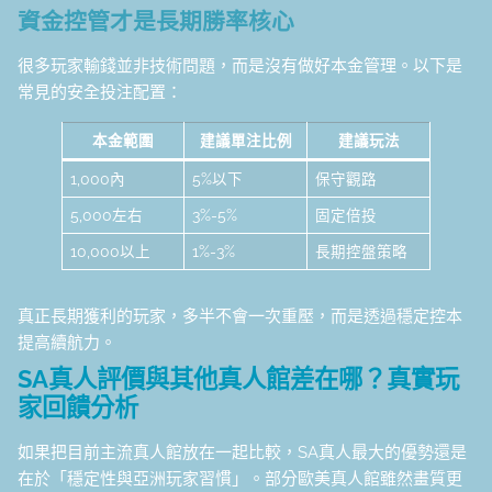
資金控管才是長期勝率核心
很多玩家輸錢並非技術問題，而是沒有做好本金管理。以下是
常見的安全投注配置：
本金範圍
建議單注比例
建議玩法
1,000內
5%以下
保守觀路
5,000左右
3%-5%
固定倍投
10,000以上
1%-3%
長期控盤策略
真正長期獲利的玩家，多半不會一次重壓，而是透過穩定控本
提高續航力。
SA真人評價與其他真人館差在哪？真實玩
家回饋分析
如果把目前主流真人館放在一起比較，SA真人最大的優勢還是
在於「穩定性與亞洲玩家習慣」。部分歐美真人館雖然畫質更