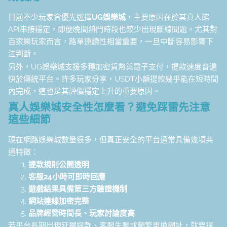
目前不少玩家會優先選擇
UG娛樂城
，主要原因在於其真人館
API串接穩定，即便晚間熱門時段也較少出現斷線問題。尤其對
百家樂玩家而言，路單連續性相當重要，一旦中斷容易影響下
注判斷。
另外，UG娛樂城支援多種加密貨幣與電子支付，提款速度普遍
快於傳統平台。許多玩家分享，USDT小額提款幾乎能在短時間
內完成，這也是其評價穩定上升的重要原因。
真人娛樂城安全性怎麼看？避免踩雷先注意
這些細節
現在網路娛樂城數量很多，但真正安全的平台通常具備幾項共
通特徵：
提款規則公開透明
客服24小時可即時回應
遊戲結果具備第三方驗證機制
網站連線加密完整
品牌經營時間長、玩家討論度高
若平台長期出現延遲提款、客服失聯或頻繁更換網址，就要提