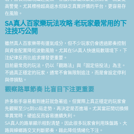
高警覺。尤其標榜超高返水但缺乏真實評價的平台，更容易存
在風險。
SA真人百家樂玩法攻略 老玩家最常用的下
注技巧公開
雖然真人百家樂帶有運氣成分，但不少玩家仍會透過節奏控制
與資金配置降低波動風險。尤其在SA真人快速局數環境下，下
注紀律反而比追求爆發更重要。
目前最常見的玩法，仍以「觀路法」與「固定倍投法」為主。
不過真正穩定的玩家，通常不會無限制追注，而是會設定停利
與停損點。
觀察路單節奏 比盲目下注更重要
許多新手容易看到連莊就急著追，但實際上真正穩定的玩家會
先觀察至少5到10局走勢，再決定是否進場。尤其當莊閒切換頻
率異常時，硬追反而容易連續失利。
SA真人的路單顯示相對清楚，因此很多玩家會利用珠盤路、大
路與蟑螂路交叉判斷節奏，藉此降低情緒化下注。