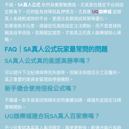
不過，
SA真人公式
依然具備實戰價值，尤其是在穩定平台與固
定節奏下，仍然能有效降低亂押情況。尤其像
UG
娛樂城
這類
真人系統較成熟的平台，更適合長期測試與策略優化。
如果是新手玩家，建議從低風險固定注法開始，而不是直接挑
戰高倍率倍投。長期穩定提款，才是真正的真人娛樂城核心策
略。
FAQ｜SA真人公式玩家最常問的問題
SA真人公式真的能提高勝率嗎？
可以提升下注紀律與降低失誤率，但無法保證百分之百獲利。
真正重要的是資金管理與停損機制。
新手適合使用倍投公式嗎？
不建議。新手容易因情緒失控而連續加碼，建議先從固定注碼
策略開始。
UG娛樂城適合玩SA真人百家樂嗎？
不少玩家認為其真人串流穩定、路單更新快，較適合執行長時