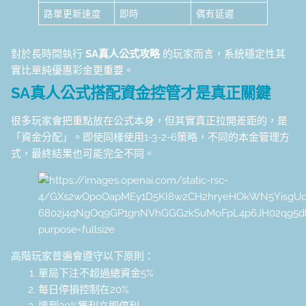
路單更新速度
即時
偶有延遲
對於長時間執行
SA真人公式攻略
的玩家而言，系統穩定性其
實比單純優惠彩金更重要。
SA真人公式搭配資金控管才是真正關鍵
很多玩家會把重點放在公式本身，但其實真正拉開差距的，是
「資金分配」。即使同樣使用1-3-2-6策略，不同的本金管理方
式，最終結果也可能完全不同。
高階玩家普遍會遵守以下原則：
單局下注不超過總資金5%
每日停損控制在20%