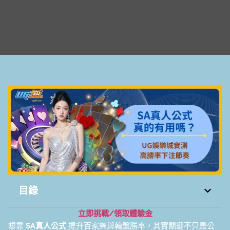
目錄
立即挑戰/領取體驗金
想靠
SA真人公式
提升百家樂與輪盤勝率，其實關鍵不只是公