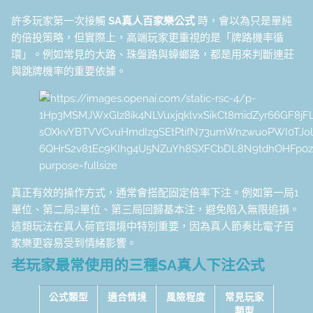
許多玩家第一次接觸
SA真人百家樂公式
時，會以為只是單純
的倍投策略，但實際上，高端玩家更重視的是「牌路機率循
環」。例如常見的大路、珠盤路與蟑螂路，都是用來判斷連莊
與跳牌機率的重要依據。
真正有效的操作方式，通常會搭配固定倍率下注。例如第一局1
單位、第二局2單位、第三局回歸基本注，避免陷入無限追損。
這類玩法在真人荷官環境中特別重要，因為真人節奏比電子百
家樂更容易受到情緒影響。
老玩家最常使用的三種SA真人下注公式
公式類型
適合情境
風險程度
常見玩家
類型