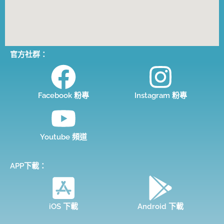
官方社群：
Facebook 粉專
Instagram 粉專
Youtube 頻道
APP下載：
iOS 下載
Android 下載