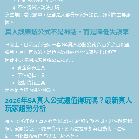
達到30%獲利立即停利
不在情緒波動時加碼
這些規則看似簡單，但卻是大部分玩家無法長期獲利的主要原
因。
真人娛樂城公式不是神話，而是降低失誤率
事實上，目前沒有任何一套
SA真人必勝公式
能百分之百保證
獲利。真正有效的，是透過數據觀察降低錯誤下注頻率。
因此不少資深玩家會將公式視為：
資金節奏工具
下注紀律工具
控制情緒工具
而不是單純的爆分神器。
2026年SA真人公式還值得玩嗎？最新真人
玩家趨勢分析
進入2026年後，真人娛樂城環境已經和早期不同。現在越來越
多玩家開始使用AI路單分析、即時數據統計與自動化下注輔
助，因此單靠傳統倍投法已經不夠。