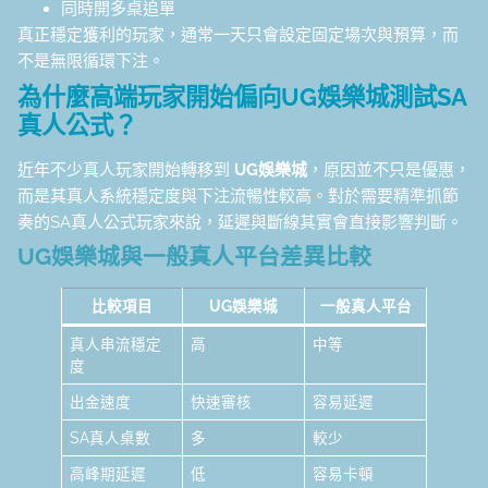
同時開多桌追單
真正穩定獲利的玩家，通常一天只會設定固定場次與預算，而
不是無限循環下注。
為什麼高端玩家開始偏向UG娛樂城測試SA
真人公式？
近年不少真人玩家開始轉移到
UG娛樂城
，原因並不只是優惠，
而是其真人系統穩定度與下注流暢性較高。對於需要精準抓節
奏的SA真人公式玩家來說，延遲與斷線其實會直接影響判斷。
UG娛樂城與一般真人平台差異比較
比較項目
UG娛樂城
一般真人平台
真人串流穩定
高
中等
度
出金速度
快速審核
容易延遲
SA真人桌數
多
較少
高峰期延遲
低
容易卡頓