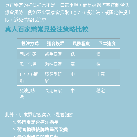
真正穩定的打法通常不是一口氣重壓，而是透過倍率控制降低
爆倉風險。例如不少玩家會採取 1-3-2-6 投注法，或固定倍投上
限，避免情緒化追單。
真人百家樂常見投注策略比較
投注方式
適合族群
風險程度
回本速度
固定注碼
新手玩家
低
慢
馬丁倍投
激進玩家
高
快
1-3-2-6策
穩健型玩
中
中高
略
家
斐波那契
長期玩家
中
穩定
法
此外，玩家還會觀察以下幾個細節：
熱門桌是否連莊過長
荷官換班後牌路是否改變