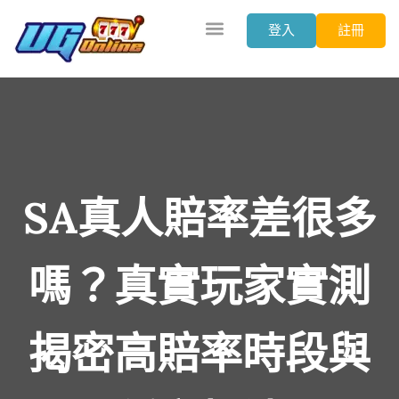
登入
註冊
SA真人賠率差很多
嗎？真實玩家實測
揭密高賠率時段與