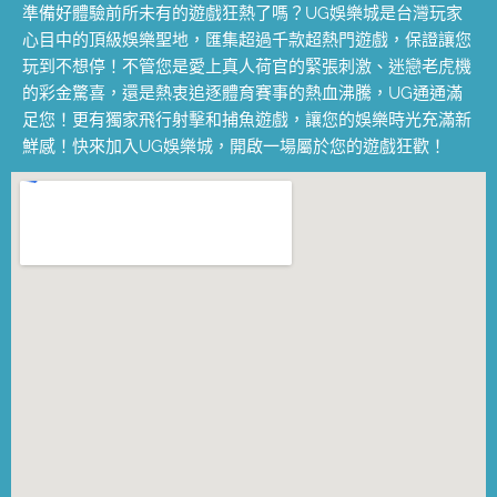
準備好體驗前所未有的遊戲狂熱了嗎？UG娛樂城是台灣玩家
心目中的頂級娛樂聖地，匯集超過千款超熱門遊戲，保證讓您
玩到不想停！不管您是愛上真人荷官的緊張刺激、迷戀老虎機
的彩金驚喜，還是熱衷追逐體育賽事的熱血沸騰，UG通通滿
足您！更有獨家飛行射擊和捕魚遊戲，讓您的娛樂時光充滿新
鮮感！快來加入UG娛樂城，開啟一場屬於您的遊戲狂歡！