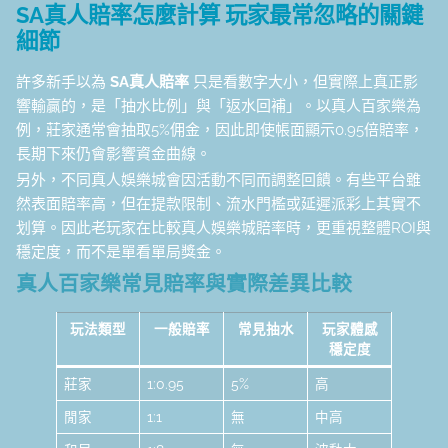
SA真人賠率怎麼計算 玩家最常忽略的關鍵
細節
許多新手以為
SA真人賠率
只是看數字大小，但實際上真正影
響輸贏的，是「抽水比例」與「返水回補」。以真人百家樂為
例，莊家通常會抽取5%佣金，因此即使帳面顯示0.95倍賠率，
長期下來仍會影響資金曲線。
另外，不同真人娛樂城會因活動不同而調整回饋。有些平台雖
然表面賠率高，但在提款限制、流水門檻或延遲派彩上其實不
划算。因此老玩家在比較真人娛樂城賠率時，更重視整體ROI與
穩定度，而不是單看單局獎金。
真人百家樂常見賠率與實際差異比較
玩法類型
一般賠率
常見抽水
玩家體感
穩定度
莊家
1:0.95
5%
高
閒家
1:1
無
中高