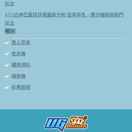
玩法
ATG古神巴風特評價最新分析 倍率特色、爆分機制與熱門
玩法
類别
真人百家
老虎機
體育博彩
捕魚機
彩票遊戲