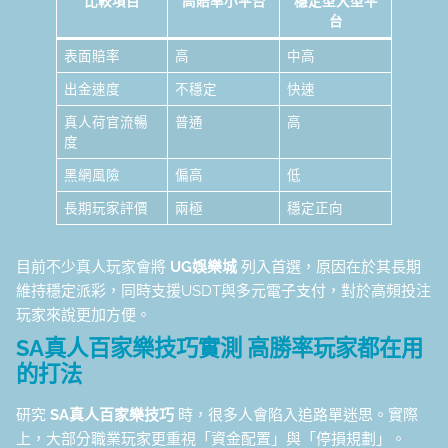
比較項目
高賠率小平台
穩定型大型平
台
表面賠率
高
中高
出金速度
不穩定
快速
真人荷官流暢
普通
高
度
黑網風險
偏高
低
長期玩家評價
兩極
穩定正向
目前不少真人玩家會將
UG娛樂城
列入首選，原因在於其長期
維持穩定派彩，同時支援USDT與多元電子支付，對於高頻投注
玩家來說更加方便。
SA真人百家樂技巧實測 高勝率玩家都在用
的打法
研究
SA真人百家樂技巧
時，很多人會陷入追路單迷思。實際
上，大部分職業玩家更重視「資金配置」與「停損規劃」。