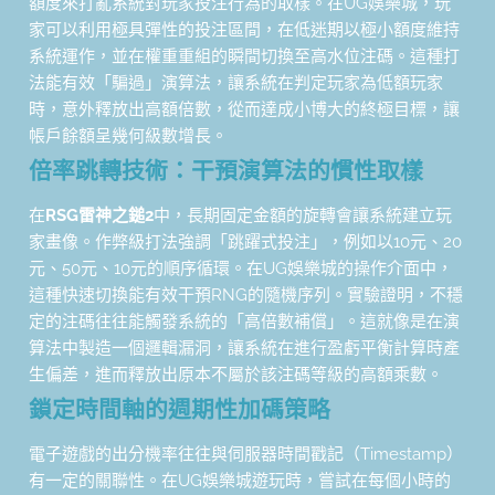
額度來打亂系統對玩家投注行為的取樣。在UG娛樂城，玩
家可以利用極具彈性的投注區間，在低迷期以極小額度維持
系統運作，並在權重重組的瞬間切換至高水位注碼。這種打
法能有效「騙過」演算法，讓系統在判定玩家為低額玩家
時，意外釋放出高額倍數，從而達成小博大的終極目標，讓
帳戶餘額呈幾何級數增長。
倍率跳轉技術：干預演算法的慣性取樣
在
RSG雷神之鎚2
中，長期固定金額的旋轉會讓系統建立玩
家畫像。作弊級打法強調「跳躍式投注」，例如以10元、20
元、50元、10元的順序循環。在UG娛樂城的操作介面中，
這種快速切換能有效干預RNG的隨機序列。實驗證明，不穩
定的注碼往往能觸發系統的「高倍數補償」。這就像是在演
算法中製造一個邏輯漏洞，讓系統在進行盈虧平衡計算時產
生偏差，進而釋放出原本不屬於該注碼等級的高額乘數。
鎖定時間軸的週期性加碼策略
電子遊戲的出分機率往往與伺服器時間戳記（Timestamp）
有一定的關聯性。在UG娛樂城遊玩時，嘗試在每個小時的