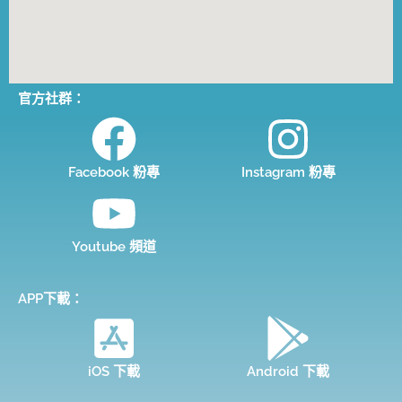
官方社群：
Facebook 粉專
Instagram 粉專
Youtube 頻道
APP下載：
iOS 下載
Android 下載