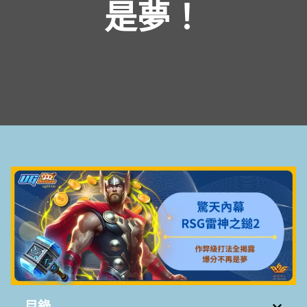
是夢！
目錄