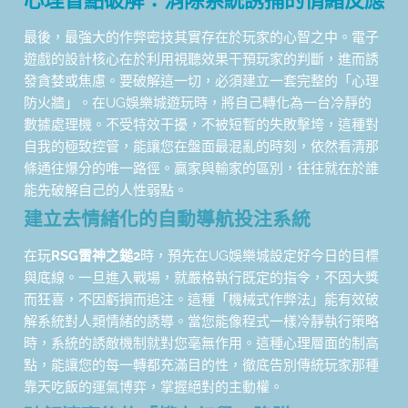
心理盲點破解：消除系統誘捕的情緒反應
最後，最強大的作弊密技其實存在於玩家的心智之中。電子
遊戲的設計核心在於利用視聽效果干預玩家的判斷，進而誘
發貪婪或焦慮。要破解這一切，必須建立一套完整的「心理
防火牆」。在UG娛樂城遊玩時，將自己轉化為一台冷靜的
數據處理機。不受特效干擾，不被短暫的失敗擊垮，這種對
自我的極致控管，能讓您在盤面最混亂的時刻，依然看清那
條通往爆分的唯一路徑。贏家與輸家的區別，往往就在於誰
能先破解自己的人性弱點。
建立去情緒化的自動導航投注系統
在玩
RSG雷神之鎚2
時，預先在UG娛樂城設定好今日的目標
與底線。一旦進入戰場，就嚴格執行既定的指令，不因大獎
而狂喜，不因虧損而追注。這種「機械式作弊法」能有效破
解系統對人類情緒的誘導。當您能像程式一樣冷靜執行策略
時，系統的誘敵機制就對您毫無作用。這種心理層面的制高
點，能讓您的每一轉都充滿目的性，徹底告別傳統玩家那種
靠天吃飯的運氣博弈，掌握絕對的主動權。