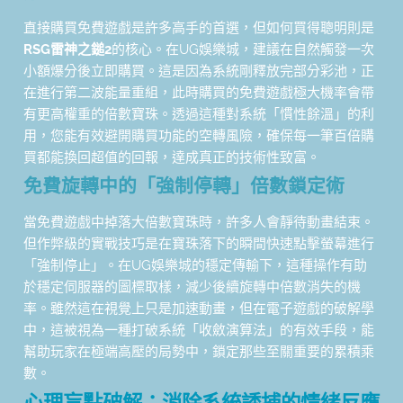
直接購買免費遊戲是許多高手的首選，但如何買得聰明則是
RSG雷神之鎚2
的核心。在UG娛樂城，建議在自然觸發一次
小額爆分後立即購買。這是因為系統剛釋放完部分彩池，正
在進行第二波能量重組，此時購買的免費遊戲極大機率會帶
有更高權重的倍數寶珠。透過這種對系統「慣性餘溫」的利
用，您能有效避開購買功能的空轉風險，確保每一筆百倍購
買都能換回超值的回報，達成真正的技術性致富。
免費旋轉中的「強制停轉」倍數鎖定術
當免費遊戲中掉落大倍數寶珠時，許多人會靜待動畫結束。
但作弊級的實戰技巧是在寶珠落下的瞬間快速點擊螢幕進行
「強制停止」。在UG娛樂城的穩定傳輸下，這種操作有助
於穩定伺服器的圖標取樣，減少後續旋轉中倍數消失的機
率。雖然這在視覺上只是加速動畫，但在電子遊戲的破解學
中，這被視為一種打破系統「收斂演算法」的有效手段，能
幫助玩家在極端高壓的局勢中，鎖定那些至關重要的累積乘
數。