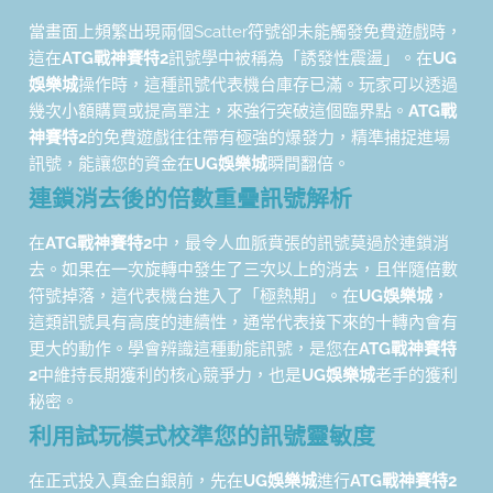
當畫面上頻繁出現兩個Scatter符號卻未能觸發免費遊戲時，
這在
ATG戰神賽特2
訊號學中被稱為「誘發性震盪」。在
UG
娛樂城
操作時，這種訊號代表機台庫存已滿。玩家可以透過
幾次小額購買或提高單注，來強行突破這個臨界點。
ATG戰
神賽特2
的免費遊戲往往帶有極強的爆發力，精準捕捉進場
訊號，能讓您的資金在
UG娛樂城
瞬間翻倍。
連鎖消去後的倍數重疊訊號解析
在
ATG戰神賽特2
中，最令人血脈賁張的訊號莫過於連鎖消
去。如果在一次旋轉中發生了三次以上的消去，且伴隨倍數
符號掉落，這代表機台進入了「極熱期」。在
UG娛樂城
，
這類訊號具有高度的連續性，通常代表接下來的十轉內會有
更大的動作。學會辨識這種動能訊號，是您在
ATG戰神賽特
2
中維持長期獲利的核心競爭力，也是
UG娛樂城
老手的獲利
秘密。
利用試玩模式校準您的訊號靈敏度
在正式投入真金白銀前，先在
UG娛樂城
進行
ATG戰神賽特2