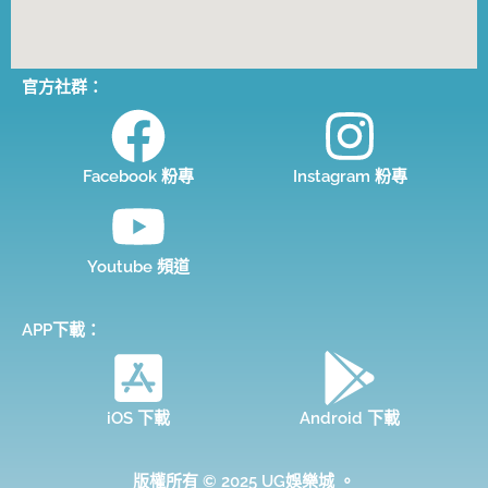
官方社群：
Facebook 粉專
Instagram 粉專
Youtube 頻道
APP下載：
iOS 下載
Android 下載
版權所有 © 2025 UG娛樂城 。