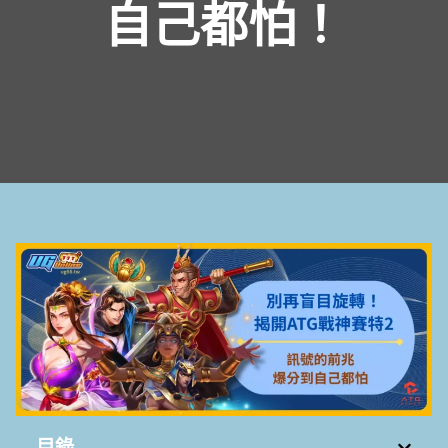
自己都怕！
目錄