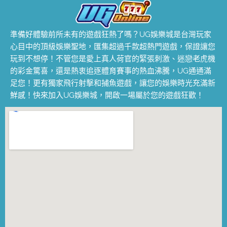
準備好體驗前所未有的遊戲狂熱了嗎？UG娛樂城是台灣玩家
心目中的頂級娛樂聖地，匯集超過千款超熱門遊戲，保證讓您
玩到不想停！不管您是愛上真人荷官的緊張刺激、迷戀老虎機
的彩金驚喜，還是熱衷追逐體育賽事的熱血沸騰，UG通通滿
足您！更有獨家飛行射擊和捕魚遊戲，讓您的娛樂時光充滿新
鮮感！快來加入UG娛樂城，開啟一場屬於您的遊戲狂歡！