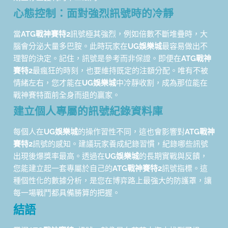
心態控制：面對強烈訊號時的冷靜
當
ATG戰神賽特2
訊號極其強烈，例如倍數不斷堆疊時，大
腦會分泌大量多巴胺。此時玩家在
UG娛樂城
最容易做出不
理智的決定。記住，訊號是參考而非保證。即便在
ATG戰神
賽特2
最瘋狂的時刻，也要維持既定的注額分配。唯有不被
情緒左右，您才能在
UG娛樂城
中冷靜收割，成為那位能在
戰神賽特面前全身而退的贏家。
建立個人專屬的訊號紀錄資料庫
每個人在
UG娛樂城
的操作習性不同，這也會影響對
ATG戰神
賽特2
訊號的感知。建議玩家養成紀錄習慣，紀錄哪些訊號
出現後爆獎率最高。透過在
UG娛樂城
的長期實戰與反饋，
您能建立起一套專屬於自己的
ATG戰神賽特2
訊號指標。這
種個性化的數據分析，是您在博弈路上最強大的防護罩，讓
每一場戰鬥都具備勝算的把握。
結語