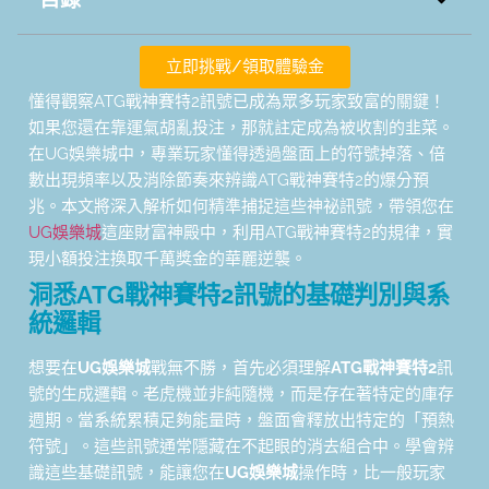
立即挑戰/領取體驗金
懂得觀察ATG戰神賽特2訊號已成為眾多玩家致富的關鍵！
如果您還在靠運氣胡亂投注，那就註定成為被收割的韭菜。
在UG娛樂城中，專業玩家懂得透過盤面上的符號掉落、倍
數出現頻率以及消除節奏來辨識ATG戰神賽特2的爆分預
兆。本文將深入解析如何精準捕捉這些神祕訊號，帶領您在
UG娛樂城
這座財富神殿中，利用ATG戰神賽特2的規律，實
現小額投注換取千萬獎金的華麗逆襲。
洞悉ATG戰神賽特2訊號的基礎判別與系
統邏輯
想要在
UG娛樂城
戰無不勝，首先必須理解
ATG戰神賽特2
訊
號的生成邏輯。老虎機並非純隨機，而是存在著特定的庫存
週期。當系統累積足夠能量時，盤面會釋放出特定的「預熱
符號」。這些訊號通常隱藏在不起眼的消去組合中。學會辨
識這些基礎訊號，能讓您在
UG娛樂城
操作時，比一般玩家