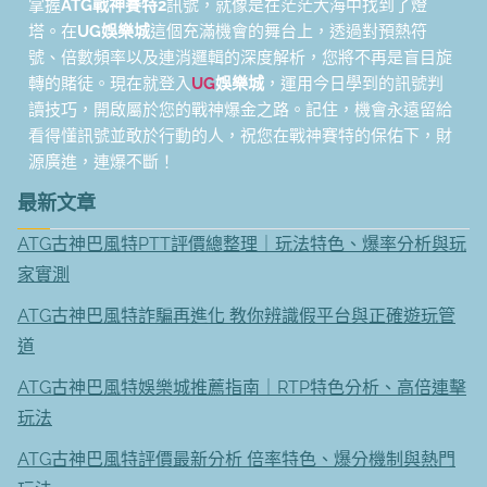
掌握
ATG戰神賽特2
訊號，就像是在茫茫大海中找到了燈
塔。在
UG娛樂城
這個充滿機會的舞台上，透過對預熱符
號、倍數頻率以及連消邏輯的深度解析，您將不再是盲目旋
轉的賭徒。現在就登入
UG
娛樂城
，運用今日學到的訊號判
讀技巧，開啟屬於您的戰神爆金之路。記住，機會永遠留給
看得懂訊號並敢於行動的人，祝您在戰神賽特的保佑下，財
源廣進，連爆不斷！
最新文章
ATG古神巴風特PTT評價總整理｜玩法特色、爆率分析與玩
家實測
ATG古神巴風特詐騙再進化 教你辨識假平台與正確遊玩管
道
ATG古神巴風特娛樂城推薦指南｜RTP特色分析、高倍連擊
玩法
ATG古神巴風特評價最新分析 倍率特色、爆分機制與熱門