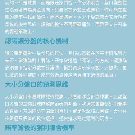
玩的不只是球賽，而是跟莊家鬥智。你必須明白，盤口變動往
往隱藏著市場資金流向，只要掌握這些基礎邏輯，你就能在複
雜的賠率中找到價值，而不是瞎猜。今天小編就帶大家拆解這
背後的機率思維，讓你的投注不再是碰運氣，而是建立在科學
的實戰策略上。
認識讓分盤的核心機制
讓分盤是運彩中最常見的玩法，其核心意義在於平衡兩隊實力
差距。當強隊對上弱隊，莊家會透過「讓球」的方式，讓強隊
必須贏下指定分數才算獲勝。對於資深玩家來說，這提供了更
細緻的獲利空間，能有效過濾掉純勝負賠率過低的風險。
大小分盤口的預測思維
大小分盤口不看球隊誰輸誰贏，只看兩隊合計進球數。這類盤
口考驗的是你對球隊攻防節奏的判斷。我通常會觀察近期賽事
的數據，若兩隊防守端漏洞百出，或是攻擊核心回歸，大分往
往是極具價值的投注選擇，適合追求穩定獲利的玩家。
賠率背後的獲利隱含機率