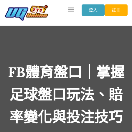
登入
註冊
FB體育盤口｜掌握
足球盤口玩法、賠
率變化與投注技巧