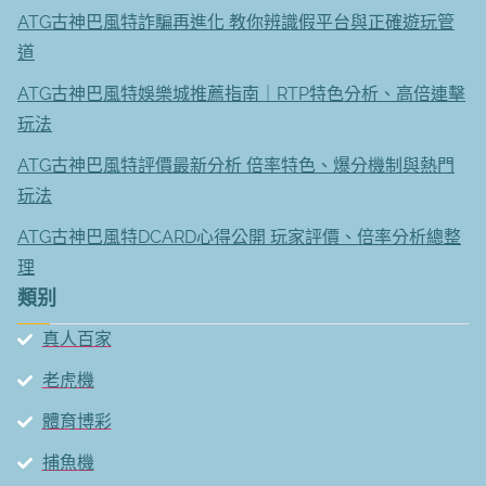
ATG古神巴風特詐騙再進化 教你辨識假平台與正確遊玩管
道
ATG古神巴風特娛樂城推薦指南｜RTP特色分析、高倍連擊
玩法
ATG古神巴風特評價最新分析 倍率特色、爆分機制與熱門
玩法
ATG古神巴風特DCARD心得公開 玩家評價、倍率分析總整
理
類别
真人百家
老虎機
體育博彩
捕魚機