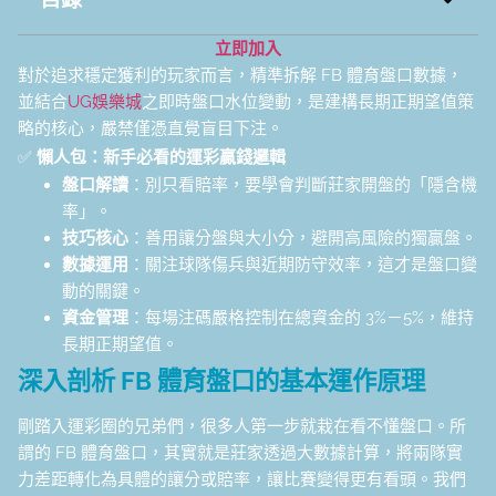
立即加入
對於追求穩定獲利的玩家而言，精準拆解 FB 體育盤口數據，
並結合
UG娛樂城
之即時盤口水位變動，是建構長期正期望值策
略的核心，嚴禁僅憑直覺盲目下注。
✅
懶人包：新手必看的運彩贏錢邏輯
盤口解讀
：別只看賠率，要學會判斷莊家開盤的「隱含機
率」。
技巧核心
：善用讓分盤與大小分，避開高風險的獨贏盤。
數據運用
：關注球隊傷兵與近期防守效率，這才是盤口變
動的關鍵。
資金管理
：每場注碼嚴格控制在總資金的 3%－5%，維持
長期正期望值。
深入剖析 FB 體育盤口的基本運作原理
剛踏入運彩圈的兄弟們，很多人第一步就栽在看不懂盤口。所
謂的 FB 體育盤口，其實就是莊家透過大數據計算，將兩隊實
力差距轉化為具體的讓分或賠率，讓比賽變得更有看頭。我們