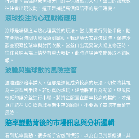
行判斷。當強隊急需積分而對手保級壓力大時，盤口的讓球數
往往會出現波動，這正是捕捉高價值賠率的最佳時機。
滾球投注的心理戰術應用
滾球是場極度考驗心理素質的玩法。當比賽進行到後半段，賠
率會隨著時間與戰況急劇跳動。我建議大家在滾球時，保持冷
靜並觀察控球率與射門次數。當盤口出現異常大幅度修正時，
往往意味著場上情勢有重大轉折，此時進場通常能獲取不錯回
報。
波膽與進球數的風險控管
波膽雖然賠率誘人，但那是運氣成分較高的玩法，切勿將其視
為主要盈利手段。若你真的想玩，建議將其作為配菜，與風險
較低的讓分盤進行串聯。將資金配置在勝率較高的標的，才是
真正能在 UG 娛樂城長期生存的關鍵，不要為了高賠率而棄守
風險。
賠率變動背後的市場訊息與分析邏輯
看到賠率變動，很多新手會感到慌張，以為自己判斷錯誤。其