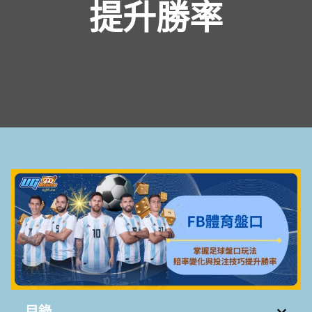
提升勝率
目錄