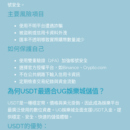
號安全。
主要風險項目
使用不明平台遭遇詐騙
被盜刷或信用卡資料外洩
匯率不透明導致實際購幣數量減少
如何保護自己
使用雙重驗證（2FA）加強帳號安全
選擇官方授權平台，如Binance、Crypto.com
不在公共網路下輸入信用卡資訊
定期檢查交易紀錄與資金流動
為何USDT最適合UG娛樂城儲值？
USDT是一種穩定幣，價格與美元掛鉤，因此成為娛樂平台
最廣泛使用的數位資產。UG娛樂城全面支援USDT入金，提
供穩定、安全、快速的儲值體驗。
USDT的優勢：