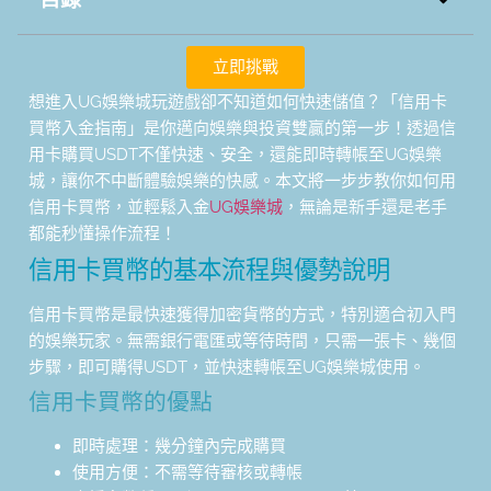
立即挑戰
想進入UG娛樂城玩遊戲卻不知道如何快速儲值？「信用卡
買幣入金指南」是你邁向娛樂與投資雙贏的第一步！透過信
用卡購買USDT不僅快速、安全，還能即時轉帳至UG娛樂
城，讓你不中斷體驗娛樂的快感。本文將一步步教你如何用
信用卡買幣，並輕鬆入金
UG娛樂城
，無論是新手還是老手
都能秒懂操作流程！
信用卡買幣的基本流程與優勢說明
信用卡買幣是最快速獲得加密貨幣的方式，特別適合初入門
的娛樂玩家。無需銀行電匯或等待時間，只需一張卡、幾個
步驟，即可購得USDT，並快速轉帳至UG娛樂城使用。
信用卡買幣的優點
即時處理：幾分鐘內完成購買
使用方便：不需等待審核或轉帳