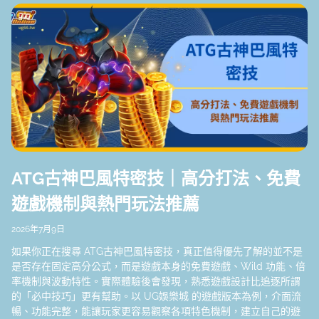
ATG古神巴風特密技｜高分打法、免費
遊戲機制與熱門玩法推薦
2026年7月9日
如果你正在搜尋 ATG古神巴風特密技，真正值得優先了解的並不是
是否存在固定高分公式，而是遊戲本身的免費遊戲、Wild 功能、倍
率機制與波動特性。實際體驗後會發現，熟悉遊戲設計比追逐所謂
的「必中技巧」更有幫助。以 UG娛樂城 的遊戲版本為例，介面流
暢、功能完整，能讓玩家更容易觀察各項特色機制，建立自己的遊