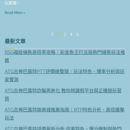
玩節奏。
Read More »
1
2
3
4
5
最新文章
RSG福娃捕魚高倍率攻略｜彩金魚王打法與熱門捕魚玩法推
薦
ATG古神巴風特PTT評價總整理｜玩法特色、爆率分析與玩
家實測
ATG古神巴風特詐騙再進化 教你辨識假平台與正確遊玩管
道
ATG古神巴風特娛樂城推薦指南｜RTP特色分析、高倍連擊
玩法
ATG古神巴風特評價最新分析 倍率特色、爆分機制與熱門