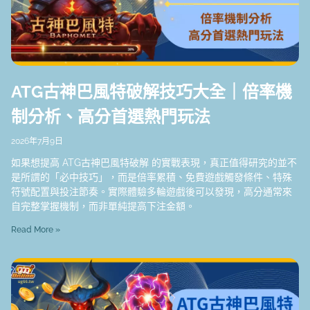
ATG古神巴風特破解技巧大全｜倍率機
制分析、高分首選熱門玩法
2026年7月9日
如果想提高 ATG古神巴風特破解 的實戰表現，真正值得研究的並不
是所謂的「必中技巧」，而是倍率累積、免費遊戲觸發條件、特殊
符號配置與投注節奏。實際體驗多輪遊戲後可以發現，高分通常來
自完整掌握機制，而非單純提高下注金額。
Read More »