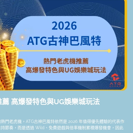
推薦 高爆發特色與UG娛樂城玩法
門老虎機，ATG古神巴風特依然是 2026 年值得優先體驗的代表作
持節奏，而是透過 Wild、免費遊戲與倍率機制累積爆發機會，因此