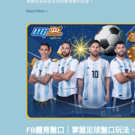
更適合喜歡追求高倍數獎勵的玩家。
Read More »
FB體育盤口｜掌握足球盤口玩法