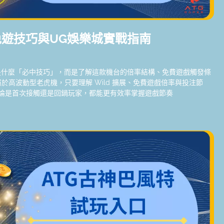
免遊技巧與UG娛樂城實戰指南
是什麼「必中技巧」，而是了解這款機台的倍率結構、免費遊戲觸發條
高波動型老虎機，只要理解 Wild 擴展、免費遊戲倍率與投注節
論是首次接觸還是回鍋玩家，都能更有效率掌握遊戲節奏