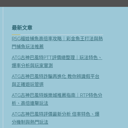
最新文章
RSG福娃捕魚高倍率攻略｜彩金魚王打法與熱
門捕魚玩法推薦
ATG古神巴風特PTT評價總整理｜玩法特色、
爆率分析與玩家實測
ATG古神巴風特詐騙再進化 教你辨識假平台
與正確遊玩管道
ATG古神巴風特娛樂城推薦指南｜RTP特色分
析、高倍連擊玩法
ATG古神巴風特評價最新分析 倍率特色、爆
分機制與熱門玩法