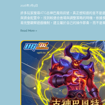
2026年7月9日
許多玩家搜尋ATG古神巴風特訊號，真正想知道的並不是
與資金配置中，找到較適合進場與調整策略的時機。依據長
易完整觀察遊戲機制，建立屬於自己的操作節奏，而不是
Read More »