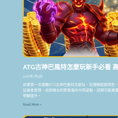
ATG古神巴風特怎麼玩新手必看 
2026年7月9日
如果第一次接觸ATG古神巴風特怎麼玩，先理解遊戲特色
玩後會發現，這款機台的節奏偏向中高波動，前期可能需要
明顯提升。
Read More »