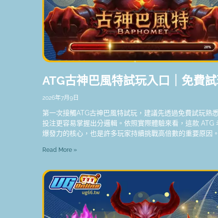
ATG古神巴風特試玩入口｜免費
2026年7月9日
第一次接觸ATG古神巴風特試玩，建議先透過免費試玩熟悉
投注更容易掌握出分邏輯。依照實際體驗來看，這款 AT
爆發力的核心，也是許多玩家持續挑戰高倍數的重要原因
Read More »