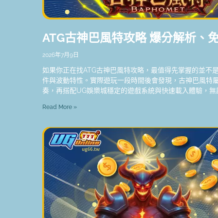
ATG古神巴風特攻略 爆分解析、
2026年7月9日
如果你正在找ATG古神巴風特攻略，最值得先掌握的並不
件與波動特性。實際遊玩一段時間後會發現，古神巴風特屬於
奏，再搭配UG娛樂城穩定的遊戲系統與快速載入體驗，無
Read More »