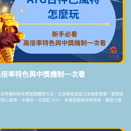
高倍率特色與中獎機制一次看
、倍率機制與免費遊戲觸發方式，比急著提高投注金額更重要。實際遊
耐心累積，中後段一旦搭配 Wild、免費遊戲與倍率效果，爆發力會