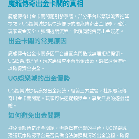
魔龍傳奇出金卡關的真相
魔龍傳奇出金卡關問題引發爭議，部分平台以繁瑣流程拖延
提領。UG娛樂城提供快速便捷的魔龍傳奇出金服務，確保
玩家資金安全，強調透明流程，化解魔龍傳奇出金疑慮。
出金卡關的常見原因
魔龍傳奇出金卡關多因平台設置高門檻或無理拒絕提領。
UG娛樂城提醒，玩家應檢查平台出金政策，選擇透明流程
以確保資金安全。
UG娛樂城的出金優勢
UG娛樂城提供高效出金系統，經第三方監管，杜絕魔龍傳
奇出金卡關問題。玩家可快速提領獎金，享受無憂的遊戲體
驗。
如何避免出金問題
避免魔龍傳奇出金問題，需選擇有信譽的平台。UG娛樂城
建議玩家確認平台是否具備合法牌照與清晰出金流程，確保