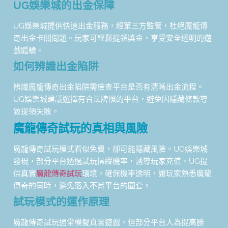
UG娛樂城的出金保障
UG娛樂城提供快速出金服務，經第三方監管，杜絕魔龍傳
奇出金卡關問題。玩家可輕鬆提領獎金，享受安全透明的遊
戲體驗。
如何辨識出金陷阱
辨識魔龍傳奇出金陷阱需檢查平台是否有清晰出金流程。
UG娛樂城建議選擇有合法牌照的平台，避免因隱藏條款導
致提領失敗。
魔龍傳奇試玩的真相與風險
魔龍傳奇試玩模式看似免費，卻可能隱藏風險。UG娛樂城
發現，部分平台透過試玩操縱機率，誘導玩家充值。UG提
供真實
魔龍傳奇試玩
環境，確保機率透明，讓玩家熟悉魔龍
傳奇的同時，避免落入不肖平台的圈套。
試玩模式的運作原理
魔龍傳奇試玩通常模擬真實遊戲，但部分平台人為提高勝