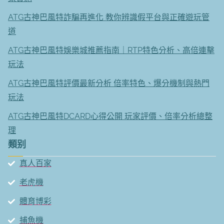
ATG古神巴風特詐騙再進化 教你辨識假平台與正確遊玩管
道
ATG古神巴風特娛樂城推薦指南｜RTP特色分析、高倍連擊
玩法
ATG古神巴風特評價最新分析 倍率特色、爆分機制與熱門
玩法
ATG古神巴風特DCARD心得公開 玩家評價、倍率分析總整
理
類别
真人百家
老虎機
體育博彩
捕魚機