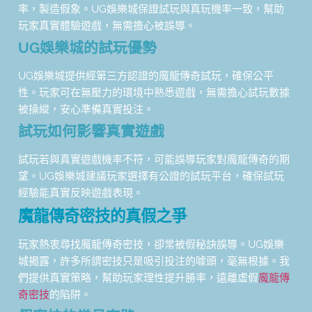
率，製造假象。UG娛樂城保證試玩與真玩機率一致，幫助
玩家真實體驗遊戲，無需擔心被誤導。
UG娛樂城的試玩優勢
UG娛樂城提供經第三方認證的魔龍傳奇試玩，確保公平
性。玩家可在無壓力的環境中熟悉遊戲，無需擔心試玩數據
被操縱，安心準備真實投注。
試玩如何影響真實遊戲
試玩若與真實遊戲機率不符，可能誤導玩家對魔龍傳奇的期
望。UG娛樂城建議玩家選擇有公證的試玩平台，確保試玩
經驗能真實反映遊戲表現。
魔龍傳奇密技的真假之爭
玩家熱衷尋找魔龍傳奇密技，卻常被假秘訣誤導。UG娛樂
城揭露，許多所謂密技只是吸引投注的噱頭，毫無根據。我
們提供真實策略，幫助玩家理性提升勝率，遠離虛假
魔龍傳
奇密技
的陷阱。