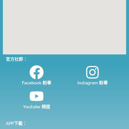
官方社群：
Facebook 粉專
Instagram 粉專
Youtube 頻道
APP下載：