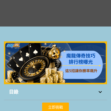
目錄
立即挑戰