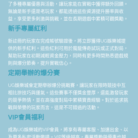
了多種專屬優惠與活動，讓玩家能在實戰中獲得額外回饋。
無論是新手還是老玩家，都能透過這些資源提升勝率與收
益，享受更多刺激與挑戰，並在長期遊戲中累積可觀獎勵。
新手專屬紅利
新註冊的玩家在完成帳號驗證後，將立即獲得UG娛樂城提
供的新手紅利。這些紅利可用於魔龍傳奇試玩或正式對局，
幫助玩家在初期減輕資金壓力，同時有更多時間熟悉遊戲規
則與爆分節奏，提升實戰信心。
定期舉辦的爆分賽
UG娛樂城會定期舉辦爆分挑戰賽，讓玩家在限時競技中互
相比拚技巧與運氣。這些賽事不僅獎金豐厚，還能激發玩家
的競爭熱情，並在高強度對局中累積寶貴經驗。對於追求挑
戰與榮譽的玩家而言，這是不可錯過的活動。
VIP會員福利
成為UG娛樂城的VIP會員，將享有專屬客服、加速出金、以
及更多私密活動邀請。VIP等級越高，專屬獎勵與優惠也越