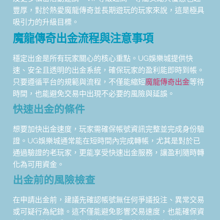
豐厚，對於熱愛魔龍傳奇並長期遊玩的玩家來說，這是極具
吸引力的升級目標。
魔龍傳奇出金流程與注意事項
穩定出金是所有玩家關心的核心重點。UG娛樂城提供快
速、安全且透明的出金系統，確保玩家的盈利能即時到帳。
只要遵循平台的規範與流程，不僅能縮短
魔龍傳奇出金
等待
時間，也能避免交易中出現不必要的風險與延誤。
快速出金的條件
想要加快出金速度，玩家需確保帳號資訊完整並完成身份驗
證。UG娛樂城通常能在短時間內完成轉帳，尤其是對於已
通過驗證的老玩家，更能享受快速出金服務，讓盈利隨時轉
化為可用資金。
出金前的風險檢查
在申請出金前，建議先確認帳號無任何爭議投注、異常交易
或可疑行為紀錄。這不僅能避免影響交易速度，也能確保資