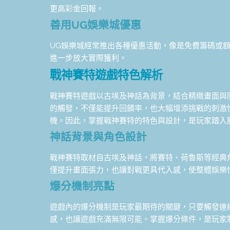
更高彩金回報。
善用UG娛樂城優惠
UG娛樂城經常推出各種優惠活動，像是免費籌碼或
進一步放大實際獲利。
戰神賽特遊戲特色解析
戰神賽特遊戲以古埃及神話為背景，結合精緻畫面與
的觸發，不僅能提升回饋率，也大幅增添挑戰的刺激
機。因此，掌握戰神賽特的特色與設計，是玩家踏入
神話背景與角色設計
戰神賽特取材自古埃及神話，將賽特、荷魯斯等經典
僅提升畫面張力，也讓對戰更具代入感，使整體娛樂
爆分機制亮點
遊戲內的爆分機制是玩家最期待的關鍵，只要觸發連
感，也讓遊戲充滿無限可能。掌握爆分條件，是玩家