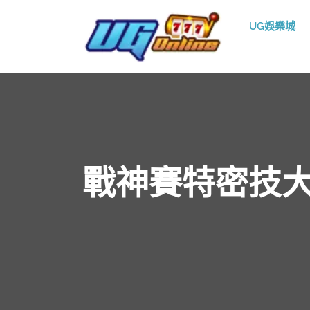
UG娛樂城
戰神賽特密技大