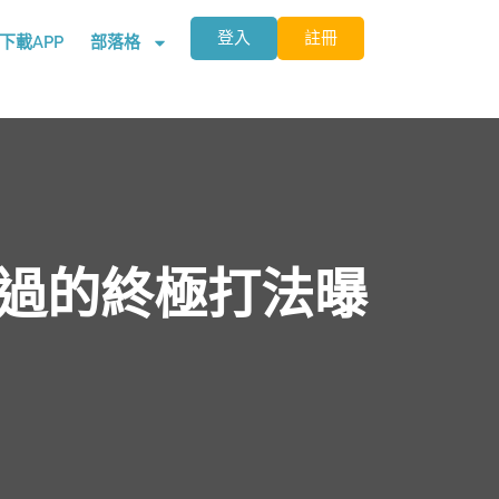
登入
註冊
下載APP
部落格
錯過的終極打法曝