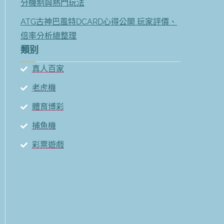
分機制與熱門玩法
ATG古神巴風特DCARD心得公開 玩家評價、
倍率分析總整理
類别
真人百家
老虎機
體育博彩
捕魚機
彩票遊戲