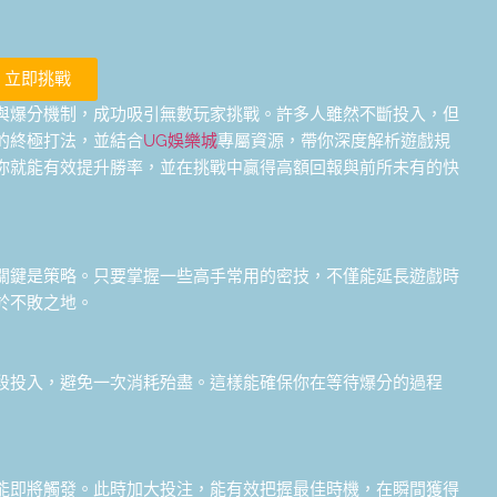
立即挑戰
與爆分機制，成功吸引無數玩家挑戰。許多人雖然不斷投入，但
的終極打法，並結合
UG娛樂城
專屬資源，帶你深度解析遊戲規
你就能有效提升勝率，並在挑戰中贏得高額回報與前所未有的快
關鍵是策略。只要掌握一些高手常用的密技，不僅能延長遊戲時
於不敗之地。
段投入，避免一次消耗殆盡。這樣能確保你在等待爆分的過程
能即將觸發。此時加大投注，能有效把握最佳時機，在瞬間獲得